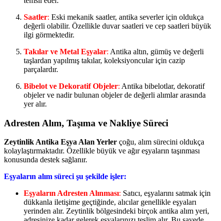
temsil eder.
Saatler
:
Eski mekanik saatler, antika severler için oldukça
değerli olabilir. Özellikle duvar saatleri ve cep saatleri büyük
ilgi görmektedir.
Takılar ve Metal Eşyalar
:
Antika altın, gümüş ve değerli
taşlardan yapılmış takılar, koleksiyoncular için cazip
parçalardır.
Bibelot ve Dekoratif Objeler
:
Antika bibelotlar, dekoratif
objeler ve nadir bulunan objeler de değerli alımlar arasında
yer alır.
Adresten Alım, Taşıma ve Nakliye Süreci
Zeytinlik Antika Eşya Alan Yerler
çoğu, alım sürecini oldukça
kolaylaştırmaktadır. Özellikle büyük ve ağır eşyaların taşınması
konusunda destek sağlanır.
Eşyaların alım süreci şu şekilde işler:
Eşyaların Adresten Alınması
:
Satıcı, eşyalarını satmak için
dükkanla iletişime geçtiğinde, alıcılar genellikle eşyaları
yerinden alır. Zeytinlik bölgesindeki birçok antika alım yeri,
adresinize kadar gelerek eşyalarınızı teslim alır. Bu sayede