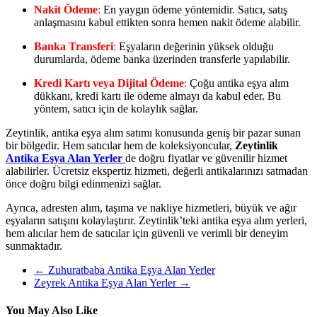
Nakit Ödeme
:
En yaygın ödeme yöntemidir. Satıcı, satış
anlaşmasını kabul ettikten sonra hemen nakit ödeme alabilir.
Banka Transferi
:
Eşyaların değerinin yüksek olduğu
durumlarda, ödeme banka üzerinden transferle yapılabilir.
Kredi Kartı veya Dijital Ödeme
:
Çoğu antika eşya alım
dükkanı, kredi kartı ile ödeme almayı da kabul eder. Bu
yöntem, satıcı için de kolaylık sağlar.
Zeytinlik, antika eşya alım satımı konusunda geniş bir pazar sunan
bir bölgedir. Hem satıcılar hem de koleksiyoncular,
Zeytinlik
Antika Eşya Alan Yerler
de doğru fiyatlar ve güvenilir hizmet
alabilirler. Ücretsiz ekspertiz hizmeti, değerli antikalarınızı satmadan
önce doğru bilgi edinmenizi sağlar.
Ayrıca, adresten alım, taşıma ve nakliye hizmetleri, büyük ve ağır
eşyaların satışını kolaylaştırır. Zeytinlik’teki antika eşya alım yerleri,
hem alıcılar hem de satıcılar için güvenli ve verimli bir deneyim
sunmaktadır.
←
Zuhuratbaba Antika Eşya Alan Yerler
Zeyrek Antika Eşya Alan Yerler
→
You May Also Like