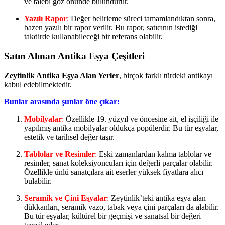
ve talebi göz önünde bulundurur.
Yazılı Rapor
:
Değer belirleme süreci tamamlandıktan sonra,
bazen yazılı bir rapor verilir. Bu rapor, satıcının istediği
takdirde kullanabileceği bir referans olabilir.
Satın Alınan Antika Eşya Çeşitleri
Zeytinlik Antika Eşya Alan Yerler
, birçok farklı türdeki antikayı
kabul edebilmektedir.
Bunlar arasında şunlar öne çıkar:
Mobilyalar
:
Özellikle 19. yüzyıl ve öncesine ait, el işçiliği ile
yapılmış antika mobilyalar oldukça popülerdir. Bu tür eşyalar,
estetik ve tarihsel değer taşır.
Tablolar ve Resimler
:
Eski zamanlardan kalma tablolar ve
resimler, sanat koleksiyoncuları için değerli parçalar olabilir.
Özellikle ünlü sanatçılara ait eserler yüksek fiyatlara alıcı
bulabilir.
Seramik ve Çini Eşyalar
:
Zeytinlik’teki antika eşya alan
dükkanları, seramik vazo, tabak veya çini parçaları da alabilir.
Bu tür eşyalar, kültürel bir geçmişi ve sanatsal bir değeri