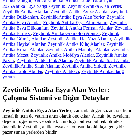
Antika Mangal
,
Antika Mobilya
,
Antika Tablo
,
Blog
Eylül 11,
2025
Antika Eşya Satışı Zeytinlik
,
Zeytinlik Antika Alan Yerler
,
Zeytinlik Antika Alanlar
,
Zeytinlik Antika Avize Alanlar
,
Zeytinlik
Antika Dükkanları
,
Zeytinlik Antika Eşya Alan Yerler
,
Zeytinlik
Antika Eşya Alanlar
,
Zeytinlik Antika Eşya Alım Satım
,
Zeytinlik
Antika Eşya Dükkanları
,
Zeytinlik Antika Ferman Alanlar
,
Zeytinlik
Antika Firması
,
Zeytinlik Antika Gramofon Alanlar
,
Zeytinlik
Antika Gümüş Alanlar
,
Zeytinlik Antika Hat Yazı Alanlar
,
Zeytinlik
Antika Heykel Alanlar
,
Zeytinlik Antika Kılıç Alanlar
,
Zeytinlik
Antika Kuran Alanlar
,
Zeytinlik Antika Madalya Alanlar
,
Zeytinlik
Antika Mezat
,
Zeytinlik Antika Mobilya Alanlar
,
Zeytinlik Antika
Pazarı
,
Zeytinlik Antika Plak Alanlar
,
Zeytinlik Antika Saat Alanlar
,
Zeytinlik Antika Silah Alanlar
,
Zeytinlik Antika Şirketi
,
Zeytinlik
Antika Tablo Alanlar
,
Zeytinlik Antikacı
,
Zeytinlik Antikacılar
0
yorum
Zeytinlik Antika Eşya Alan Yerler:
Çalışma Sistemi ve Diğer Detaylar
Zeytinlik Antika Eşya Alan Yerler
, zamanla değer kazanarak hem
nostaljik hem de yatırım aracı olarak öne çıkar. Ancak, bu eşyaların
değerini öğrenmek ve satmak için doğru adresi bulmak oldukça
önemlidir. Zeytinlik, antika eşyalar konusunda oldukça geniş bir
pazar sunan yerlerden biridir.