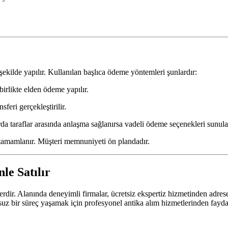
ekilde yapılır. Kullanılan başlıca ödeme yöntemleri şunlardır:
irlikte elden ödeme yapılır.
feri gerçekleştirilir.
da taraflar arasında anlaşma sağlanırsa vadeli ödeme seçenekleri sunulab
 tamamlanır. Müşteri memnuniyeti ön plandadır.
le Satılır
lerdir. Alanında deneyimli firmalar, ücretsiz ekspertiz hizmetinden adres
uz bir süreç yaşamak için profesyonel antika alım hizmetlerinden faydal