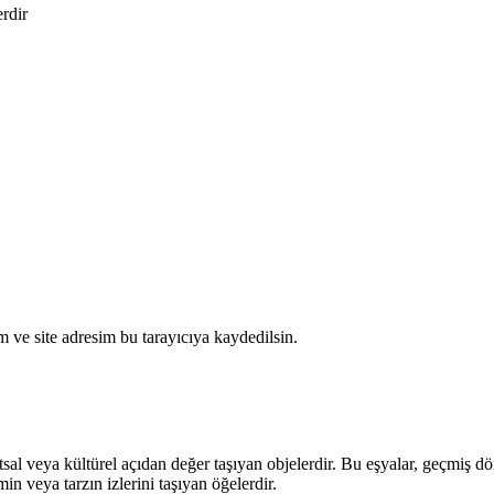
erdir
 ve site adresim bu tarayıcıya kaydedilsin.
tsal veya kültürel açıdan değer taşıyan objelerdir. Bu eşyalar, geçmiş dön
in veya tarzın izlerini taşıyan öğelerdir.