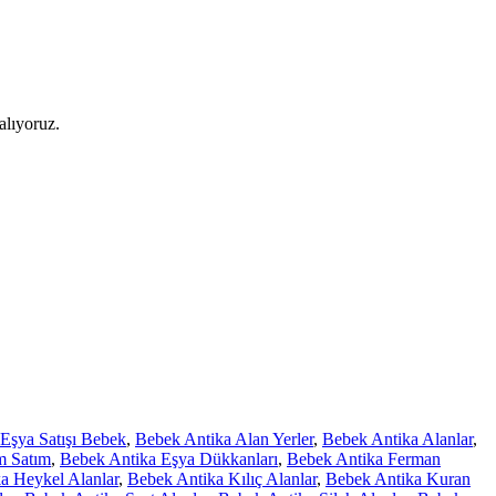
alıyoruz.
Eşya Satışı Bebek
,
Bebek Antika Alan Yerler
,
Bebek Antika Alanlar
,
m Satım
,
Bebek Antika Eşya Dükkanları
,
Bebek Antika Ferman
a Heykel Alanlar
,
Bebek Antika Kılıç Alanlar
,
Bebek Antika Kuran