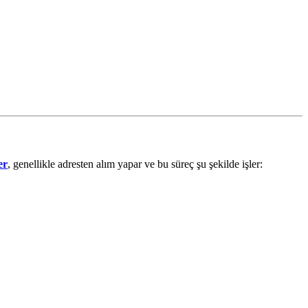
er
, genellikle adresten alım yapar ve bu süreç şu şekilde işler: