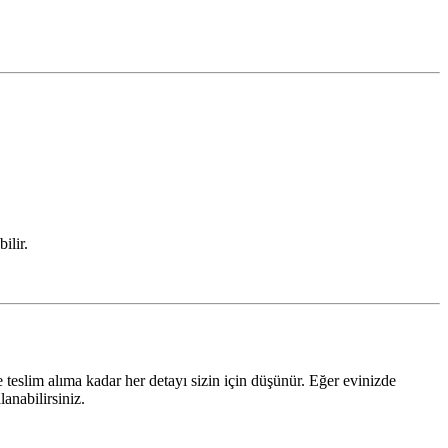
ilir.
e teslim alıma kadar her detayı sizin için düşünür. Eğer evinizde
anabilirsiniz.