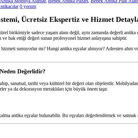
Antika Mobilya Alanlar
,
Bebek Antika Pazarı
,
Bebek Antika Plak Alan
tikacılar
0 yorum
stemi, Ücretsiz Ekspertiz ve Hizmet Detayl
ltürel birikimiyle sadece yaşam alanı değil, aynı zamanda değerli antika e
n ve hak ettiği değeri sunan profesyonel hizmet anlayışına sahiptir.
iz hizmeti sunuyorlar mı? Hangi antika eşyalar alınıyor? Adresten alım v
 Neden Değerlidir?
ahip, sanatsal, tarihi veya kültürel bir değeri olan objelerdir. Mobilyada
nerler ya da dekorasyon meraklıları için büyük önem taşır.
alma antika eşyalar bulunabilir. Bu eşyaları değerlendirmek ve satmak i