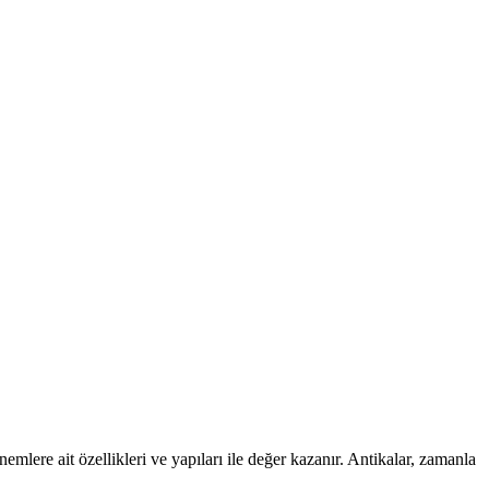
emlere ait özellikleri ve yapıları ile değer kazanır. Antikalar, zamanla