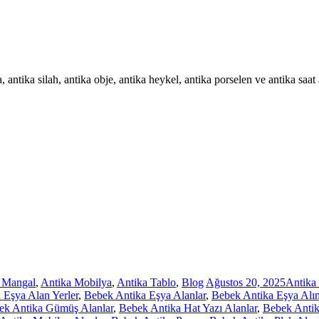
, antika silah, antika obje, antika heykel, antika porselen ve antika saat 
 Mangal
,
Antika Mobilya
,
Antika Tablo
,
Blog
Ağustos 20, 2025
Antika 
 Eşya Alan Yerler
,
Bebek Antika Eşya Alanlar
,
Bebek Antika Eşya Alı
ek Antika Gümüş Alanlar
,
Bebek Antika Hat Yazı Alanlar
,
Bebek Antik