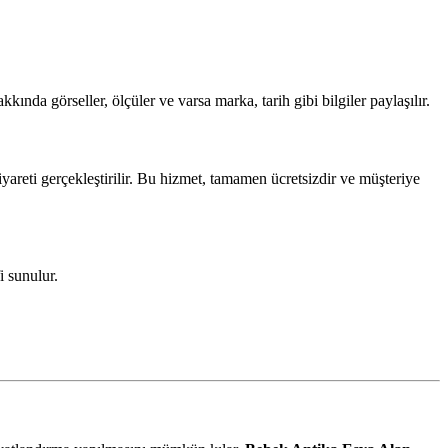
kında görseller, ölçüler ve varsa marka, tarih gibi bilgiler paylaşılır.
areti gerçekleştirilir. Bu hizmet, tamamen ücretsizdir ve müşteriye
i sunulur.