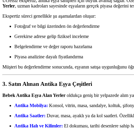
Ücretsiz ekspertiz, antika eşya sahipleri için büyük avantaj sağlar. 
Yerler
, uzman kadroları sayesinde eşyaların gerçek piyasa değerini tes
Ekspertiz süreci genellikle şu aşamalardan oluşur:
Fotoğraf ve bilgi üzerinden ön değerlendirme
Gerekirse adrese gelip fiziksel inceleme
Belgelendirme ve değer raporu hazırlama
Piyasa analizine dayalı fiyatlandırma
Müşteri bu değerlendirme sonucunda, eşyanın satışa uygunluğunu öğrenir
3.
Satın Alınan Antika Eşya Çeşitleri
Bebek Antika Eşya Alan Yerler
oldukça geniş bir yelpazede alım yap
Antika Mobilya:
Konsol, vitrin, masa, sandalye, koltuk, şifon
Antika Saatler:
Duvar, masa, ayaklı ya da kol saatleri. Özellik
Antika Halı ve Kilimler:
El dokuması, tarihi desenlere sahip ha