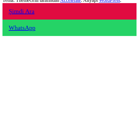
Tema: ThemeGrill tarafından
Accelerate
. Altyapı
WordPress
.
Şimdi Ara
WhatsApp