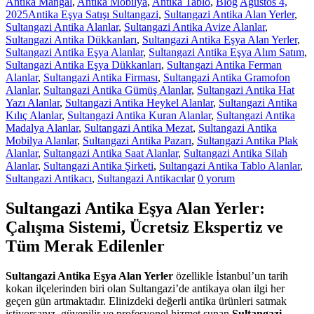
Antika Mangal
,
Antika Mobilya
,
Antika Tablo
,
Blog
Ağustos 4,
2025
Antika Eşya Satışı Sultangazi
,
Sultangazi Antika Alan Yerler
,
Sultangazi Antika Alanlar
,
Sultangazi Antika Avize Alanlar
,
Sultangazi Antika Dükkanları
,
Sultangazi Antika Eşya Alan Yerler
,
Sultangazi Antika Eşya Alanlar
,
Sultangazi Antika Eşya Alım Satım
,
Sultangazi Antika Eşya Dükkanları
,
Sultangazi Antika Ferman
Alanlar
,
Sultangazi Antika Firması
,
Sultangazi Antika Gramofon
Alanlar
,
Sultangazi Antika Gümüş Alanlar
,
Sultangazi Antika Hat
Yazı Alanlar
,
Sultangazi Antika Heykel Alanlar
,
Sultangazi Antika
Kılıç Alanlar
,
Sultangazi Antika Kuran Alanlar
,
Sultangazi Antika
Madalya Alanlar
,
Sultangazi Antika Mezat
,
Sultangazi Antika
Mobilya Alanlar
,
Sultangazi Antika Pazarı
,
Sultangazi Antika Plak
Alanlar
,
Sultangazi Antika Saat Alanlar
,
Sultangazi Antika Silah
Alanlar
,
Sultangazi Antika Şirketi
,
Sultangazi Antika Tablo Alanlar
,
Sultangazi Antikacı
,
Sultangazi Antikacılar
0 yorum
Sultangazi Antika Eşya Alan Yerler:
Çalışma Sistemi, Ücretsiz Ekspertiz ve
Tüm Merak Edilenler
Sultangazi Antika Eşya Alan Yerler
özellikle İstanbul’un tarih
kokan ilçelerinden biri olan Sultangazi’de antikaya olan ilgi her
geçen gün artmaktadır. Elinizdeki değerli antika ürünleri satmak
istiyorsanız, güvenilir ve profesyonel hizmet sunan
Sultangazi