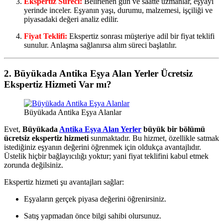
Ekspertiz Süreci:
Belirlenen gün ve saatte uzmanlar, eşyayı
yerinde inceler. Eşyanın yaşı, durumu, malzemesi, işçiliği ve
piyasadaki değeri analiz edilir.
Fiyat Teklifi:
Ekspertiz sonrası müşteriye adil bir fiyat teklifi
sunulur. Anlaşma sağlanırsa alım süreci başlatılır.
2.
Büyükada Antika Eşya Alan Yerler
Ücretsiz
Ekspertiz Hizmeti Var mı?
Büyükada Antika Eşya Alanlar
Evet,
Büyükada
Antika Eşya Alan Yerler
büyük bir bölümü
ücretsiz ekspertiz hizmeti
sunmaktadır. Bu hizmet, özellikle satmak
istediğiniz eşyanın değerini öğrenmek için oldukça avantajlıdır.
Üstelik hiçbir bağlayıcılığı yoktur; yani fiyat teklifini kabul etmek
zorunda değilsiniz.
Ekspertiz hizmeti şu avantajları sağlar:
Eşyaların gerçek piyasa değerini öğrenirsiniz.
Satış yapmadan önce bilgi sahibi olursunuz.