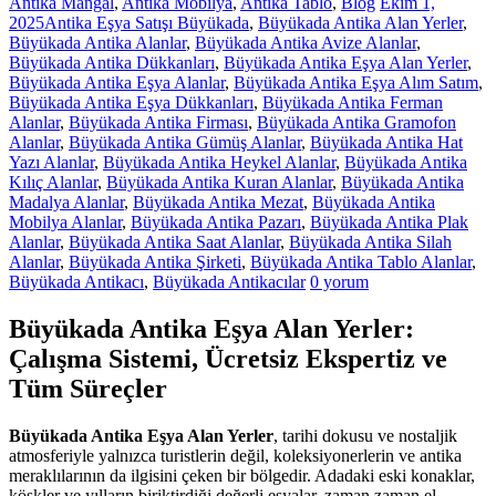
Antika Mangal
,
Antika Mobilya
,
Antika Tablo
,
Blog
Ekim 1,
2025
Antika Eşya Satışı Büyükada
,
Büyükada Antika Alan Yerler
,
Büyükada Antika Alanlar
,
Büyükada Antika Avize Alanlar
,
Büyükada Antika Dükkanları
,
Büyükada Antika Eşya Alan Yerler
,
Büyükada Antika Eşya Alanlar
,
Büyükada Antika Eşya Alım Satım
,
Büyükada Antika Eşya Dükkanları
,
Büyükada Antika Ferman
Alanlar
,
Büyükada Antika Firması
,
Büyükada Antika Gramofon
Alanlar
,
Büyükada Antika Gümüş Alanlar
,
Büyükada Antika Hat
Yazı Alanlar
,
Büyükada Antika Heykel Alanlar
,
Büyükada Antika
Kılıç Alanlar
,
Büyükada Antika Kuran Alanlar
,
Büyükada Antika
Madalya Alanlar
,
Büyükada Antika Mezat
,
Büyükada Antika
Mobilya Alanlar
,
Büyükada Antika Pazarı
,
Büyükada Antika Plak
Alanlar
,
Büyükada Antika Saat Alanlar
,
Büyükada Antika Silah
Alanlar
,
Büyükada Antika Şirketi
,
Büyükada Antika Tablo Alanlar
,
Büyükada Antikacı
,
Büyükada Antikacılar
0 yorum
Büyükada Antika Eşya Alan Yerler:
Çalışma Sistemi, Ücretsiz Ekspertiz ve
Tüm Süreçler
Büyükada Antika Eşya Alan Yerler
, tarihi dokusu ve nostaljik
atmosferiyle yalnızca turistlerin değil, koleksiyonerlerin ve antika
meraklılarının da ilgisini çeken bir bölgedir. Adadaki eski konaklar,
köşkler ve yılların biriktirdiği değerli eşyalar, zaman zaman el