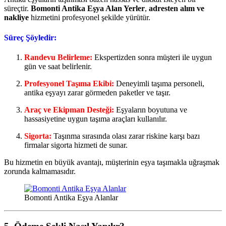
süreçtir.
Bomonti Antika Eşya Alan Yerler
,
adresten alım ve
nakliye
hizmetini profesyonel şekilde yürütür.
Süreç Şöyledir:
Randevu Belirleme:
Ekspertizden sonra müşteri ile uygun
gün ve saat belirlenir.
Profesyonel Taşıma Ekibi:
Deneyimli taşıma personeli,
antika eşyayı zarar görmeden paketler ve taşır.
Araç ve Ekipman Desteği:
Eşyaların boyutuna ve
hassasiyetine uygun taşıma araçları kullanılır.
Sigorta:
Taşınma sırasında olası zarar riskine karşı bazı
firmalar sigorta hizmeti de sunar.
Bu hizmetin en büyük avantajı, müşterinin eşya taşımakla uğraşmak
zorunda kalmamasıdır.
Bomonti Antika Eşya Alanlar