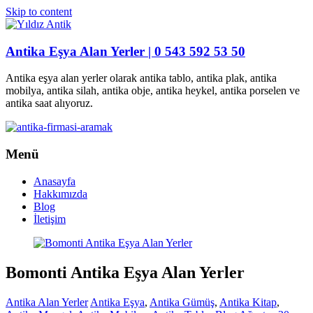
Skip to content
Antika Eşya Alan Yerler | 0 543 592 53 50
Antika eşya alan yerler olarak antika tablo, antika plak, antika
mobilya, antika silah, antika obje, antika heykel, antika porselen ve
antika saat alıyoruz.
Menü
Anasayfa
Hakkımızda
Blog
İletişim
Bomonti Antika Eşya Alan Yerler
Antika Alan Yerler
Antika Eşya
,
Antika Gümüş
,
Antika Kitap
,