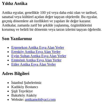
Yıldız Antika
Antika eşyalar, genellikle 100 yıl veya daha eski olan ve tarihsel,
sanatsal veya kültürel açıdan değer taşıyan objelerdir. Bu eşyalar,
geçmiş dönemlere ait özellikleri ve yapıları ile değer kazanır.
Antikalar, zamanla zarif bir şekilde yaşlanmış, özgünlüklerini
korumuş ve belirli bir dönemin veya tarzın izlerini taşıyan öğelerdir.
Son Yazılarımız
Ergenekon Antika Eşya Alan Yerler
Erenköy Antika Eşya Alan Yerler
Eyüp Sultan Antika Eşya Alan Yerler
Eminönü Antika Eşya Alan Yerler
Etiler Antika Eşya Alan Yerler
Adres Bilgileri
İstanbul Şubelerimiz
Kadıköy Bostancı
Şişli Teşvikiye
Bakırköy Ataköy
Website:
antikamobilyaci.com