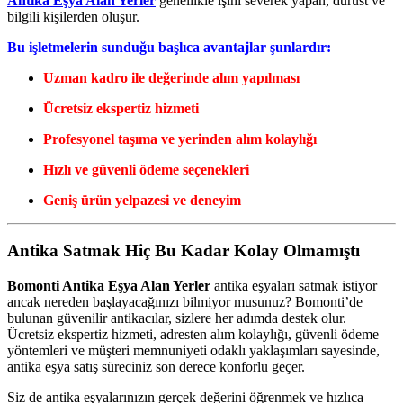
Antika Eşya Alan Yerler
genellikle işini severek yapan, dürüst ve
bilgili kişilerden oluşur.
Bu işletmelerin sunduğu başlıca avantajlar şunlardır:
Uzman kadro ile değerinde alım yapılması
Ücretsiz ekspertiz hizmeti
Profesyonel taşıma ve yerinden alım kolaylığı
Hızlı ve güvenli ödeme seçenekleri
Geniş ürün yelpazesi ve deneyim
Antika Satmak Hiç Bu Kadar Kolay Olmamıştı
Bomonti Antika Eşya Alan Yerler
antika eşyaları satmak istiyor
ancak nereden başlayacağınızı bilmiyor musunuz? Bomonti’de
bulunan güvenilir antikacılar, sizlere her adımda destek olur.
Ücretsiz ekspertiz hizmeti, adresten alım kolaylığı, güvenli ödeme
yöntemleri ve müşteri memnuniyeti odaklı yaklaşımları sayesinde,
antika eşya satış süreciniz son derece konforlu geçer.
Siz de antika eşyalarınızın gerçek değerini öğrenmek ve hızlıca