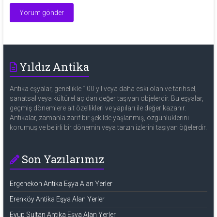
Yıldız Antika
Antika eşyalar, genellikle 100 yıl veya daha eski olan ve tarihsel,
sanatsal veya kültürel açıdan değer taşıyan objelerdir. Bu eşyalar,
geçmiş dönemlere ait özellikleri ve yapıları ile değer kazanır.
Antikalar, zamanla zarif bir şekilde yaşlanmış, özgünlüklerini
korumuş ve belirli bir dönemin veya tarzın izlerini taşıyan öğelerdir.
Son Yazılarımız
Ergenekon Antika Eşya Alan Yerler
Erenköy Antika Eşya Alan Yerler
Eyüp Sultan Antika Eşya Alan Yerler