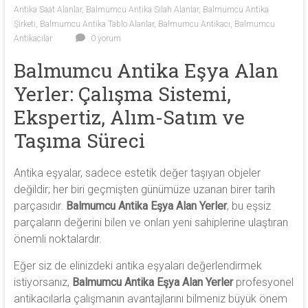
antika
Antika Saat Alanlar
,
Balmumcu Antika Silah Alanlar
,
Balmumcu Antika
heykel,
Şirketi
,
Balmumcu Antika Tablo Alanlar
,
Balmumcu Antikacı
,
Balmumcu
Antikacılar
0 yorum
antika
porselen
Balmumcu Antika Eşya Alan
ve
Yerler: Çalışma Sistemi,
antika
saat
Ekspertiz, Alım-Satım ve
alıyoruz.
Taşıma Süreci
Antika eşyalar, sadece estetik değer taşıyan objeler
değildir; her biri geçmişten günümüze uzanan birer tarih
parçasıdır.
Balmumcu Antika Eşya Alan Yerler
, bu eşsiz
parçaların değerini bilen ve onları yeni sahiplerine ulaştıran
önemli noktalardır.
Eğer siz de elinizdeki antika eşyaları değerlendirmek
istiyorsanız,
Balmumcu Antika Eşya Alan Yerler
profesyonel
antikacılarla çalışmanın avantajlarını bilmeniz büyük önem