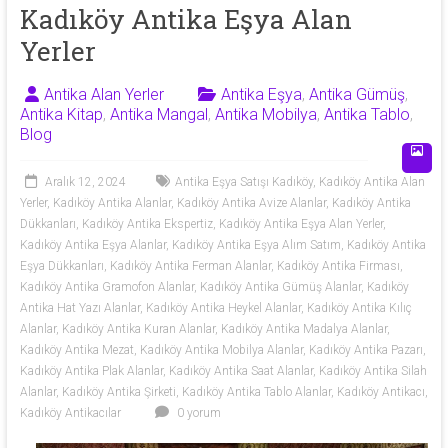
53
Kadıköy Antika Eşya Alan
Yerler
50
Antika Alan Yerler
Antika Eşya
,
Antika Gümüş
,
Antika
Antika Kitap
,
Antika Mangal
,
Antika Mobilya
,
Antika Tablo
,
eşya
Blog
alan
yerler
Aralık 12, 2024
Antika Eşya Satışı Kadıköy
,
Kadıköy Antika Alan
olarak
Yerler
,
Kadıköy Antika Alanlar
,
Kadıköy Antika Avize Alanlar
,
Kadıköy Antika
antika
Dükkanları
,
Kadıköy Antika Ekspertiz
,
Kadıköy Antika Eşya Alan Yerler
,
tablo,
Kadıköy Antika Eşya Alanlar
,
Kadıköy Antika Eşya Alım Satım
,
Kadıköy Antika
Eşya Dükkanları
,
Kadıköy Antika Ferman Alanlar
,
Kadıköy Antika Firması
,
antika
Kadıköy Antika Gramofon Alanlar
,
Kadıköy Antika Gümüş Alanlar
,
Kadıköy
plak,
Antika Hat Yazı Alanlar
,
Kadıköy Antika Heykel Alanlar
,
Kadıköy Antika Kılıç
antika
Alanlar
,
Kadıköy Antika Kuran Alanlar
,
Kadıköy Antika Madalya Alanlar
,
mobilya,
Kadıköy Antika Mezat
,
Kadıköy Antika Mobilya Alanlar
,
Kadıköy Antika Pazarı
,
antika
Kadıköy Antika Plak Alanlar
,
Kadıköy Antika Saat Alanlar
,
Kadıköy Antika Silah
silah,
Alanlar
,
Kadıköy Antika Şirketi
,
Kadıköy Antika Tablo Alanlar
,
Kadıköy Antikacı
,
antika
Kadıköy Antikacılar
0 yorum
obje,