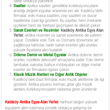
talep oldukça yüksektir.
Saatler
: Antika saatler, genellikle koleksiyoncuların
aradığı değerli eşyalar arasında yer alır. Kadıköy’deki
firmalar, eski masa saatleri, cep saatleri ve duvar
saatlerine özel ilgi gösterir. Bu saatler, hem mekanik
işçilikleri hem de tarihsel geçmişleri ile dikkat çeker.
Sanat Eserleri ve Resimler
:
Kadıköy Antika Eşya Alan
Yerler
, antika resimler ve sanat eserlerine de yatırım
yapar. Özellikle eski Türk ve Osmanlı dönemine ait
yağlıboya tablolar, nadir sanat eserleri gibi ürünler,
yüksek fiyatlarla alıcı bulabilir.
Dökme Demir ve Metal Eşyalar
: Antika dökme demir
ürünler, özellikle dekoratif amaçlarla satılır. Eski demir
lambalar, saksılar, bahçe mobilyaları ve diğer metal
eserler de firmaların ilgisini çeker.
Klasik Müzik Aletleri ve Diğer Antik Objeler
:
Kadıköy’deki bazı firmalar, eski müzik aletlerine de ilgi
gösterir. Antika piyano, keman, gitar gibi müzik
aletleri, koleksiyoncuların radarına giren ürünlerdir.
Kadıköy Antika Eşya Alan Yerler
, tarihsel değeri yüksek
eşyaların alım-satımına yönelik oldukça gelişmiş bir