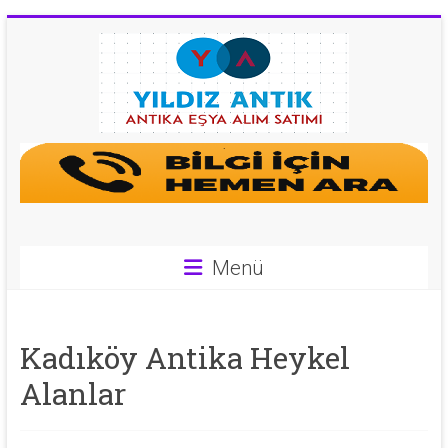
Skip
to
content
Antika
Eşya
Alan
Yerler
Menü
|
0
Kadıköy Antika Heykel
543
Alanlar
592