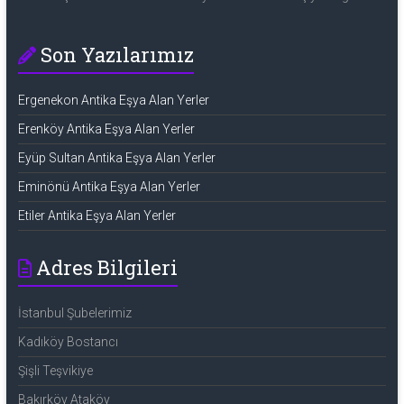
Son Yazılarımız
Ergenekon Antika Eşya Alan Yerler
Erenköy Antika Eşya Alan Yerler
Eyüp Sultan Antika Eşya Alan Yerler
Eminönü Antika Eşya Alan Yerler
Etiler Antika Eşya Alan Yerler
Adres Bilgileri
İstanbul Şubelerimiz
Kadıköy Bostancı
Şişli Teşvikiye
Bakırköy Ataköy