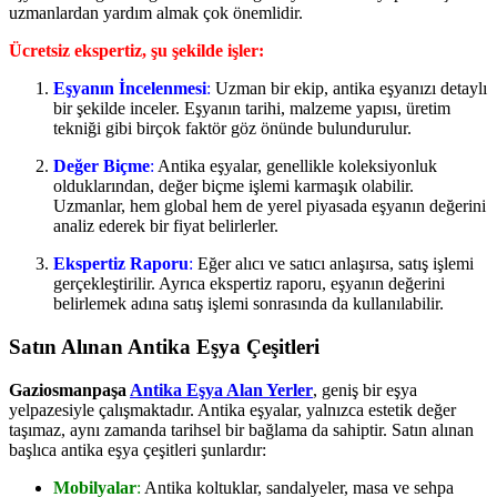
uzmanlardan yardım almak çok önemlidir.
Ücretsiz ekspertiz, şu şekilde işler:
Eşyanın İncelenmesi
:
Uzman bir ekip, antika eşyanızı detaylı
bir şekilde inceler. Eşyanın tarihi, malzeme yapısı, üretim
tekniği gibi birçok faktör göz önünde bulundurulur.
Değer Biçme
:
Antika eşyalar, genellikle koleksiyonluk
olduklarından, değer biçme işlemi karmaşık olabilir.
Uzmanlar, hem global hem de yerel piyasada eşyanın değerini
analiz ederek bir fiyat belirlerler.
Ekspertiz Raporu
:
Eğer alıcı ve satıcı anlaşırsa, satış işlemi
gerçekleştirilir. Ayrıca ekspertiz raporu, eşyanın değerini
belirlemek adına satış işlemi sonrasında da kullanılabilir.
Satın Alınan Antika Eşya Çeşitleri
Gaziosmanpaşa
Antika Eşya Alan Yerler
, geniş bir eşya
yelpazesiyle çalışmaktadır. Antika eşyalar, yalnızca estetik değer
taşımaz, aynı zamanda tarihsel bir bağlama da sahiptir. Satın alınan
başlıca antika eşya çeşitleri şunlardır:
Mobilyalar
:
Antika koltuklar, sandalyeler, masa ve sehpa