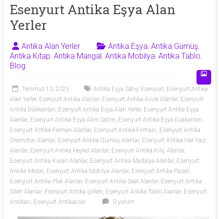
53
Esenyurt Antika Eşya Alan
Yerler
50
Antika Alan Yerler
Antika Eşya
,
Antika Gümüş
,
Antika
Antika Kitap
,
Antika Mangal
,
Antika Mobilya
,
Antika Tablo
,
eşya
Blog
alan
yerler
Temmuz 13, 2025
Antika Eşya Satışı Esenyurt
,
Esenyurt Antika
olarak
Alan Yerler
,
Esenyurt Antika Alanlar
,
Esenyurt Antika Avize Alanlar
,
Esenyurt
antika
Antika Dükkanları
,
Esenyurt Antika Eşya Alan Yerler
,
Esenyurt Antika Eşya
tablo,
Alanlar
,
Esenyurt Antika Eşya Alım Satım
,
Esenyurt Antika Eşya Dükkanları
,
Esenyurt Antika Ferman Alanlar
,
Esenyurt Antika Firması
,
Esenyurt Antika
antika
Gramofon Alanlar
,
Esenyurt Antika Gümüş Alanlar
,
Esenyurt Antika Hat Yazı
plak,
Alanlar
,
Esenyurt Antika Heykel Alanlar
,
Esenyurt Antika Kılıç Alanlar
,
antika
Esenyurt Antika Kuran Alanlar
,
Esenyurt Antika Madalya Alanlar
,
Esenyurt
mobilya,
Antika Mezat
,
Esenyurt Antika Mobilya Alanlar
,
Esenyurt Antika Pazarı
,
antika
Esenyurt Antika Plak Alanlar
,
Esenyurt Antika Saat Alanlar
,
Esenyurt Antika
silah,
Silah Alanlar
,
Esenyurt Antika Şirketi
,
Esenyurt Antika Tablo Alanlar
,
Esenyurt
antika
Antikacı
,
Esenyurt Antikacılar
0 yorum
obje,