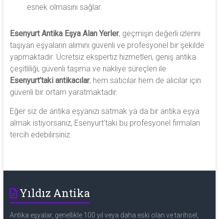
esnek olmasını sağlar.
Esenyurt Antika Eşya Alan Yerler
, geçmişin değerli izlerini
taşıyan eşyaların alımını güvenli ve profesyonel bir şekilde
yapmaktadır. Ücretsiz ekspertiz hizmetleri, geniş antika
çeşitliliği, güvenli taşıma ve nakliye süreçleri ile
Esenyurt’taki antikacılar
, hem satıcılar hem de alıcılar için
güvenli bir ortam yaratmaktadır.
Eğer siz de antika eşyanızı satmak ya da bir antika eşya
almak istiyorsanız, Esenyurt’taki bu profesyonel firmaları
tercih edebilirsiniz.
Yıldız Antika
Antika eşyalar, genellikle 100 yıl veya daha eski olan ve tarihsel,