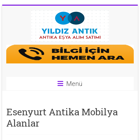
Skip
to
content
Antika
Eşya
Alan
Yerler
Menü
|
0
Esenyurt Antika Mobilya
543
Alanlar
592