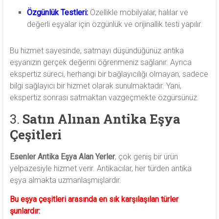
Özgünlük Testleri:
Özellikle mobilyalar, halılar ve
değerli eşyalar için özgünlük ve orijinallik testi yapılır.
Bu hizmet sayesinde, satmayı düşündüğünüz antika
eşyanızın gerçek değerini öğrenmeniz sağlanır. Ayrıca
ekspertiz süreci, herhangi bir bağlayıcılığı olmayan, sadece
bilgi sağlayıcı bir hizmet olarak sunulmaktadır. Yani,
ekspertiz sonrası satmaktan vazgeçmekte özgürsünüz.
3.
Satın Alınan Antika Eşya
Çeşitleri
Esenler Antika Eşya Alan Yerler
, çok geniş bir ürün
yelpazesiyle hizmet verir. Antikacılar, her türden antika
eşya almakta uzmanlaşmışlardır.
Bu eşya çeşitleri arasında en sık karşılaşılan türler
şunlardır: