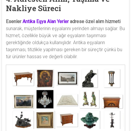
Nakliye Süreci
Esenler
Antika Eşya Alan Yerler
adrese özel alım hizmeti
sunarak, müşterilerinin eşyalarını yerinden almayı sağlar. Bu
hizmet, özellikle büyük ve ağır eşyaların taşınması
gerektiğinde oldukça kullanışlıdır. Antika eşyaların
taşınması, titizlikle yapılması gereken bir süreçtir çünkü bu
tür ürünler hassas ve değerli olabilir.