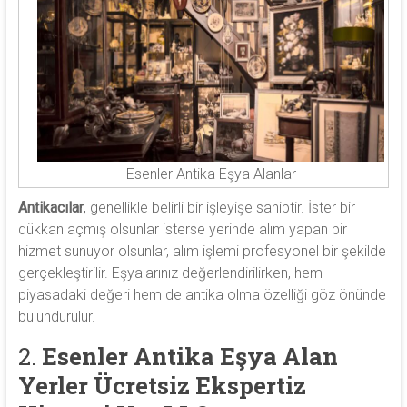
Esenler Antika Eşya Alanlar
Antikacılar
, genellikle belirli bir işleyişe sahiptir. İster bir
dükkan açmış olsunlar isterse yerinde alım yapan bir
hizmet sunuyor olsunlar, alım işlemi profesyonel bir şekilde
gerçekleştirilir. Eşyalarınız değerlendirilirken, hem
piyasadaki değeri hem de antika olma özelliği göz önünde
bulundurulur.
2.
Esenler Antika Eşya Alan
Yerler
Ücretsiz Ekspertiz