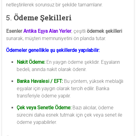
netleştirilerek sorunsuz bir şekilde tamamlanır.
5.
Ödeme Şekilleri
Esenler
Antika Eşya Alan Yerler
, çeşitli
ödemek şekilleri
sunarak, müşteri memnuniyetini ön planda tutar.
Ödemeler genellikle şu şekillerde yapılabilir:
Nakit Ödeme:
En yaygın ödeme şeklidir. Eşyaların
bedeli, anında nakit olarak ödenir.
Banka Havalesi / EFT:
Bu yöntem, yüksek meblağlı
eşyalar için yaygın olarak tercih edilir. Banka
transferiyle ödeme yapılır.
Çek veya Senetle Ödeme:
Bazı alıcılar, ödeme
sürecini daha esnek tutmak için çek veya senet ile
ödeme yapabilirler.