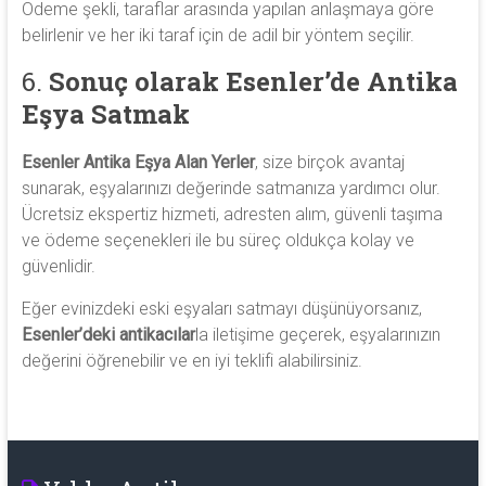
Ödeme şekli, taraflar arasında yapılan anlaşmaya göre
belirlenir ve her iki taraf için de adil bir yöntem seçilir.
6.
Sonuç olarak Esenler’de Antika
Eşya Satmak
Esenler Antika Eşya Alan Yerler
, size birçok avantaj
sunarak, eşyalarınızı değerinde satmanıza yardımcı olur.
Ücretsiz ekspertiz hizmeti, adresten alım, güvenli taşıma
ve ödeme seçenekleri ile bu süreç oldukça kolay ve
güvenlidir.
Eğer evinizdeki eski eşyaları satmayı düşünüyorsanız,
Esenler’deki antikacılar
la iletişime geçerek, eşyalarınızın
değerini öğrenebilir ve en iyi teklifi alabilirsiniz.