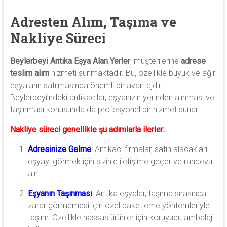
Adresten Alım, Taşıma ve
Nakliye Süreci
Beylerbeyi Antika Eşya Alan Yerler
, müşterilerine
adrese
teslim alım
hizmeti sunmaktadır. Bu, özellikle büyük ve ağır
eşyaların satılmasında önemli bir avantajdır.
Beylerbeyi’ndeki antikacılar, eşyanızın yerinden alınması ve
taşınması konusunda da profesyonel bir hizmet sunar.
Nakliye süreci genellikle şu adımlarla ilerler:
Adresinize Gelme
:
Antikacı firmalar, satın alacakları
eşyayı görmek için sizinle iletişime geçer ve randevu
alır.
Eşyanın Taşınması
:
Antika eşyalar, taşıma sırasında
zarar görmemesi için özel paketleme yöntemleriyle
taşınır. Özellikle hassas ürünler için koruyucu ambalaj