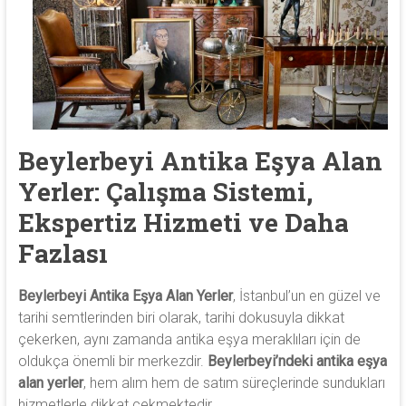
antika
heykel,
antika
porselen
ve
antika
saat
Beylerbeyi Antika Eşya Alan
alıyoruz.
Yerler: Çalışma Sistemi,
Ekspertiz Hizmeti ve Daha
Fazlası
Beylerbeyi Antika Eşya Alan Yerler
, İstanbul’un en güzel ve
tarihi semtlerinden biri olarak, tarihi dokusuyla dikkat
çekerken, aynı zamanda antika eşya meraklıları için de
oldukça önemli bir merkezdir.
Beylerbeyi’ndeki antika eşya
alan yerler
, hem alım hem de satım süreçlerinde sundukları
hizmetlerle dikkat çekmektedir.