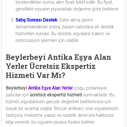
incelendikten sonra, alım fiyatı teklif edilir. Bu fiyat,
genellikle eşyanın piyasadaki değerine göre belirlenir.
Satış Sonrası Destek
:
Satın alma işlemi
tamamlandıktan sonra, bazen satıcılara ek destek
hizmetleri sunulur. Bu destek, eşyaların bakım ve
restorasyon işlemleri için olabilir.
Beylerbeyi Antika Eşya Alan
Yerler Ücretsiz Ekspertiz
Hizmeti Var Mı?
Beylerbeyi
Antika Eşya Alan Yerler
çoğu, potansiyel
satıcılar için
ücretsiz ekspertiz hizmeti
sunmaktadır. Bu
hizmet, eşyalarınızın gerçek değerinin belirlenmesi için
büyük bir avantaj sağlar. Birçok antikacı, size eşyalarınızın
tarihçesi, malzeme yapısı ve nadirlik derecesi hakkında
bilgi vererek, bu eşyanın piyasa fiyatını belirler.