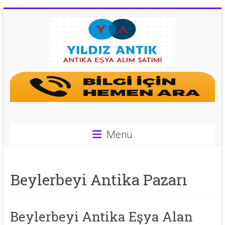
Skip
to
content
Antika
Eşya
Alan
Yerler
Menü
|
0
Beylerbeyi Antika Pazarı
543
592
Beylerbeyi Antika Eşya Alan