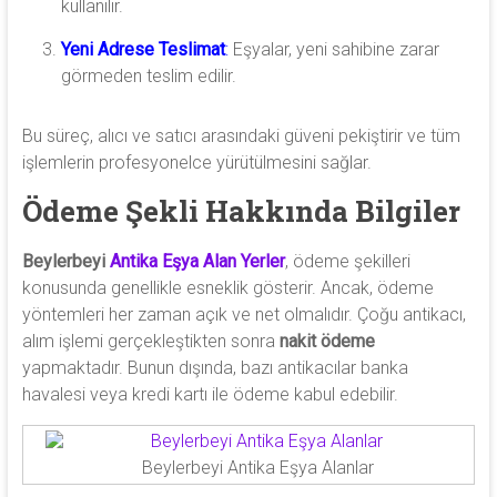
kullanılır.
Yeni Adrese Teslimat
:
Eşyalar, yeni sahibine zarar
görmeden teslim edilir.
Bu süreç, alıcı ve satıcı arasındaki güveni pekiştirir ve tüm
işlemlerin profesyonelce yürütülmesini sağlar.
Ödeme Şekli Hakkında Bilgiler
Beylerbeyi
Antika Eşya Alan Yerler
, ödeme şekilleri
konusunda genellikle esneklik gösterir. Ancak, ödeme
yöntemleri her zaman açık ve net olmalıdır. Çoğu antikacı,
alım işlemi gerçekleştikten sonra
nakit ödeme
yapmaktadır. Bunun dışında, bazı antikacılar banka
havalesi veya kredi kartı ile ödeme kabul edebilir.
Beylerbeyi Antika Eşya Alanlar