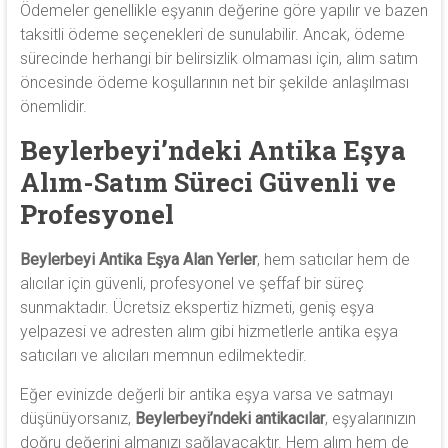
Ödemeler genellikle eşyanın değerine göre yapılır ve bazen
taksitli ödeme seçenekleri de sunulabilir. Ancak, ödeme
sürecinde herhangi bir belirsizlik olmaması için, alım satım
öncesinde ödeme koşullarının net bir şekilde anlaşılması
önemlidir.
Beylerbeyi’ndeki Antika Eşya
Alım-Satım Süreci Güvenli ve
Profesyonel
Beylerbeyi Antika Eşya Alan Yerler
, hem satıcılar hem de
alıcılar için güvenli, profesyonel ve şeffaf bir süreç
sunmaktadır. Ücretsiz ekspertiz hizmeti, geniş eşya
yelpazesi ve adresten alım gibi hizmetlerle antika eşya
satıcıları ve alıcıları memnun edilmektedir.
Eğer evinizde değerli bir antika eşya varsa ve satmayı
düşünüyorsanız,
Beylerbeyi’ndeki antikacılar
, eşyalarınızın
doğru değerini almanızı sağlayacaktır. Hem alım hem de