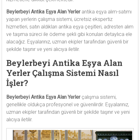
Beylerbeyi Antika Eşya Alan Yerler
antika eşya alım-satımı
yapan yerlerin çalışma sistemi, ücretsiz ekspertiz
hizmetleri, satın aldıkları antika eşya çeşitleri, adresten alım
ve taşıma süreci ile ödeme şekli gibi konuları detaylıca ele
alacağız. Eşyalarınız, uzman ekipler tarafından güvenli bir
şekilde taşınır ve yeni alıcıya iletilir.
Beylerbeyi Antika Eşya Alan
Yerler Çalışma Sistemi Nasıl
İşler?
Beylerbeyi Antika Eşya Alan Yerler
çalışma sistemi,
genellikle oldukça profesyonel ve güvenilirdir. Eşyalarınız,
uzman ekipler tarafından güvenli bir şekilde taşınır ve yeni
alıcıya iletilir.