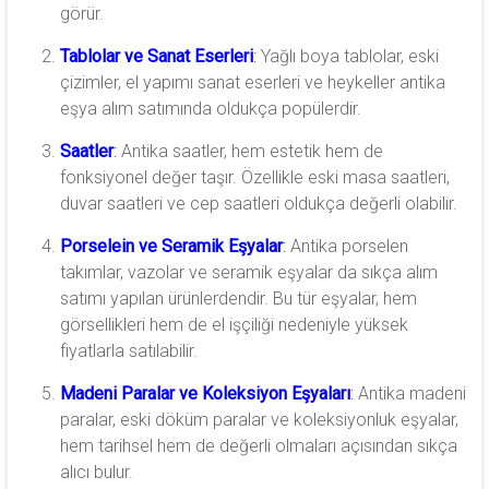
görür.
Tablolar ve Sanat Eserleri
:
Yağlı boya tablolar, eski
çizimler, el yapımı sanat eserleri ve heykeller antika
eşya alım satımında oldukça popülerdir.
Saatler
:
Antika saatler, hem estetik hem de
fonksiyonel değer taşır. Özellikle eski masa saatleri,
duvar saatleri ve cep saatleri oldukça değerli olabilir.
Porselein ve Seramik Eşyalar
:
Antika porselen
takımlar, vazolar ve seramik eşyalar da sıkça alım
satımı yapılan ürünlerdendir. Bu tür eşyalar, hem
görsellikleri hem de el işçiliği nedeniyle yüksek
fiyatlarla satılabilir.
Madeni Paralar ve Koleksiyon Eşyaları
:
Antika madeni
paralar, eski döküm paralar ve koleksiyonluk eşyalar,
hem tarihsel hem de değerli olmaları açısından sıkça
alıcı bulur.