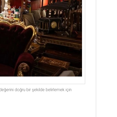
eğerini doğru bir şekilde belirlemek için