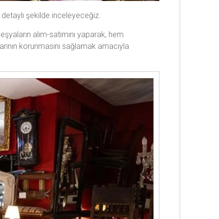
ı detaylı şekilde inceleyeceğiz.
ka eşyaların alım-satımını yaparak, hem
aklarının korunmasını sağlamak amacıyla