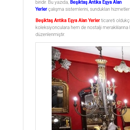
biridir. Bu yazıda,
Beşiktaş Antika Eşya Alan
ve
Yerler
çalışma sistemlerini, sundukları hizmetleri,
antika
Beşiktaş Antika Eşya Alan Yerler
ticareti oldukç
saat
koleksiyonculara hem de nostalji meraklılarına 
alıyoruz.
düzenlenmiştir.