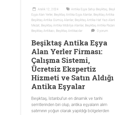
Antika
Aralık 12, 2024
Antika Eşya Satışı Beşiktaş
,
Beşi
eşya
Eşya Alan Yerler
,
Beşiktaş Antika Eşya Alanlar
,
Beşiktaş Antika
alan
Beşiktaş Antika Gümüş Alanlar
,
Beşiktaş Antika Hat Yazı Alanl
yerler
Mezat
,
Beşiktaş Antika Mobilya Alanlar
,
Beşiktaş Antika Pazarı
olarak
Beşiktaş Antikacı
,
Beşiktaş Antikacılar
0 yorum
antika
Beşiktaş Antika Eşya
tablo,
antika
Alan Yerler Firması:
plak,
Çalışma Sistemi,
antika
mobilya,
Ücretsiz Ekspertiz
antika
Hizmeti ve Satın Aldığı
silah,
antika
Antika Eşyalar
obje,
antika
Beşiktaş, İstanbul’un en dinamik ve tarihi
heykel,
semtlerinden biri olup, antika eşyaların alım
antika
satımının yoğun olarak yapıldığı bölgelerden
porselen