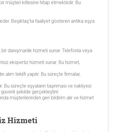
 bir müşteri kitlesine hitap etmektedir. Bu
eder. Beşiktaş’ta faaliyet gösteren antika eşya
z bir danışmanlık hizmeti sunar. Telefonla veya
etsiz ekspertiz hizmeti sunar. Bu hizmet,
alım teklifi yapılır. Bu süreçte firmalar,
ir. Bu süreçte eşyaların taşınması ve nakliyesi
üvenli şekilde gerçekleştirir.
nda müşterilerinden geri bildirim alır ve hizmet
iz Hizmeti