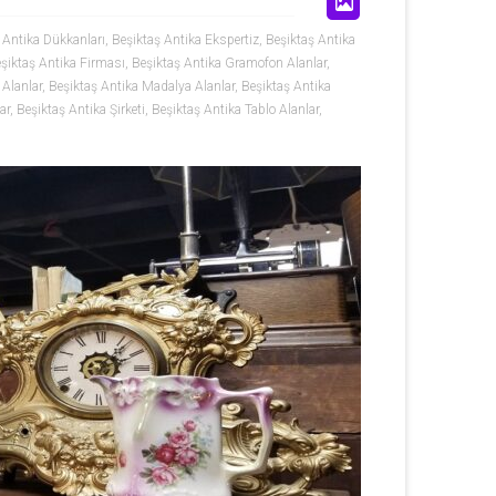
 Antika Dükkanları
,
Beşiktaş Antika Ekspertiz
,
Beşiktaş Antika
şiktaş Antika Firması
,
Beşiktaş Antika Gramofon Alanlar
,
 Alanlar
,
Beşiktaş Antika Madalya Alanlar
,
Beşiktaş Antika
ar
,
Beşiktaş Antika Şirketi
,
Beşiktaş Antika Tablo Alanlar
,