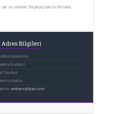
lır ve satarlar. Beşiktaş’taki bu firmalar,
Adres Bilgileri
tanbul Şubelerimiz
dıköy Bostancı
şli Teşvikiye
kırköy Ataköy
ebsite:
antikamobilyaci.com