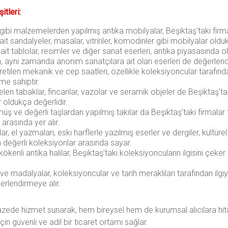
itleri:
ibi malzemelerden yapılmış antika mobilyalar, Beşiktaş’taki firmala
t sandalyeler, masalar, vitrinler, komodinler gibi mobilyalar oldukç
t tablolar, resimler ve diğer sanat eserleri, antika piyasasında o
ken, aynı zamanda anonim sanatçılara ait olan eserleri de değerlendir
etilen mekanik ve cep saatleri, özellikle koleksiyoncular tarafında
me sahiptir.
len tabaklar, fincanlar, vazolar ve seramik objeler de Beşiktaş’ta 
 oldukça değerlidir.
üş ve değerli taşlardan yapılmış takılar da Beşiktaş’taki firmalar ta
rasında yer alır.
lar, el yazmaları, eski harflerle yazılmış eserler ve dergiler, kültü
da değerli koleksiyonlar arasında sayar.
ökenli antika halılar, Beşiktaş’taki koleksiyoncuların ilgisini çeke
ve madalyalar, koleksiyoncular ve tarih meraklıları tarafından ilgiy
erlendirmeye alır.
pazede hizmet sunarak, hem bireysel hem de kurumsal alıcılara hi
çin güvenli ve adil bir ticaret ortamı sağlar.