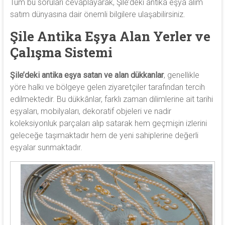
Tüm bu soruları cevaplayarak, Şile’deki antika eşya alım
satım dünyasına dair önemli bilgilere ulaşabilirsiniz.
Şile Antika Eşya Alan Yerler ve
Çalışma Sistemi
Şile’deki antika eşya satan ve alan dükkanlar
, genellikle
yöre halkı ve bölgeye gelen ziyaretçiler tarafından tercih
edilmektedir. Bu dükkânlar, farklı zaman dilimlerine ait tarihi
eşyaları, mobilyaları, dekoratif objeleri ve nadir
koleksiyonluk parçaları alıp satarak hem geçmişin izlerini
geleceğe taşımaktadır hem de yeni sahiplerine değerli
eşyalar sunmaktadır.