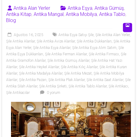
53
Antika Alan Yerler
Antika Eşya
,
Antika Gümüş
,
Antika Kitap
,
Antika Mangal
,
Antika Mobilya
,
Antika Tablo
,
50
Blog
Antika
Ağustos 16, 2025
Antika Eşya Satışı Şile
,
Şile Antika Alan Yerler
,
eşya
Şile Antika Alanlar
,
Şile Antika Avize Alanlar
,
Şile Antika Dükkanları
,
Şile Antika
alan
Eşya Alan Yerler
,
Şile Antika Eşya Alanlar
,
Şile Antika Eşya Alım Satım
,
Şile
yerler
Antika Eşya Dükkanları
,
Şile Antika Ferman Alanlar
,
Şile Antika Firması
,
Şile
olarak
Antika Gramofon Alanlar
,
Şile Antika Gümüş Alanlar
,
Şile Antika Hat Yazı
antika
Alanlar
,
Şile Antika Heykel Alanlar
,
Şile Antika Kılıç Alanlar
,
Şile Antika Kuran
Alanlar
,
Şile Antika Madalya Alanlar
,
Şile Antika Mezat
,
Şile Antika Mobilya
tablo,
Alanlar
,
Şile Antika Pazarı
,
Şile Antika Plak Alanlar
,
Şile Antika Saat Alanlar
,
Şile
antika
Antika Silah Alanlar
,
Şile Antika Şirketi
,
Şile Antika Tablo Alanlar
,
Şile Antikacı
,
plak,
Şile Antikacılar
0 yorum
antika
mobilya,
antika
silah,
antika
obje,