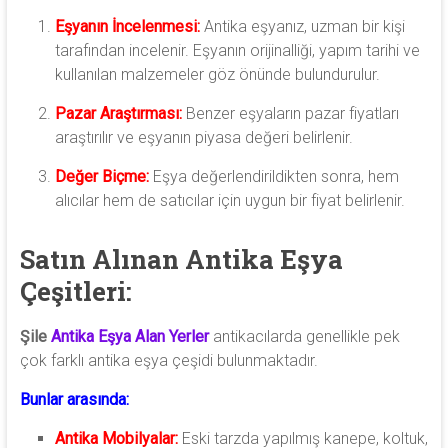
Eşyanın İncelenmesi:
Antika eşyanız, uzman bir kişi
tarafından incelenir. Eşyanın orijinalliği, yapım tarihi ve
kullanılan malzemeler göz önünde bulundurulur.
Pazar Araştırması:
Benzer eşyaların pazar fiyatları
araştırılır ve eşyanın piyasa değeri belirlenir.
Değer Biçme:
Eşya değerlendirildikten sonra, hem
alıcılar hem de satıcılar için uygun bir fiyat belirlenir.
Satın Alınan Antika Eşya
Çeşitleri:
Şile
Antika Eşya Alan Yerler
antikacılarda genellikle pek
çok farklı antika eşya çeşidi bulunmaktadır.
Bunlar arasında:
Antika Mobilyalar:
Eski tarzda yapılmış kanepe, koltuk,