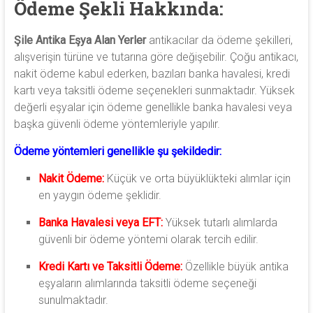
Ödeme Şekli Hakkında:
Şile Antika Eşya Alan Yerler
antikacılar da ödeme şekilleri,
alışverişin türüne ve tutarına göre değişebilir. Çoğu antikacı,
nakit ödeme kabul ederken, bazıları banka havalesi, kredi
kartı veya taksitli ödeme seçenekleri sunmaktadır. Yüksek
değerli eşyalar için ödeme genellikle banka havalesi veya
başka güvenli ödeme yöntemleriyle yapılır.
Ödeme yöntemleri genellikle şu şekildedir:
Nakit Ödeme:
Küçük ve orta büyüklükteki alımlar için
en yaygın ödeme şeklidir.
Banka Havalesi veya EFT:
Yüksek tutarlı alımlarda
güvenli bir ödeme yöntemi olarak tercih edilir.
Kredi Kartı ve Taksitli Ödeme:
Özellikle büyük antika
eşyaların alımlarında taksitli ödeme seçeneği
sunulmaktadır.