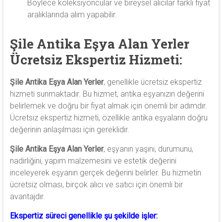
Böylece koleksiyoncular ve bireysel alıcılar farklı fiyat
aralıklarında alım yapabilir.
Şile Antika Eşya Alan Yerler
Ücretsiz Ekspertiz Hizmeti:
Şile Antika Eşya Alan Yerler
, genellikle ücretsiz ekspertiz
hizmeti sunmaktadır. Bu hizmet, antika eşyanızın değerini
belirlemek ve doğru bir fiyat almak için önemli bir adımdır.
Ücretsiz ekspertiz hizmeti, özellikle antika eşyaların doğru
değerinin anlaşılması için gereklidir.
Şile Antika Eşya Alan Yerler
, eşyanın yaşını, durumunu,
nadirliğini, yapım malzemesini ve estetik değerini
inceleyerek eşyanın gerçek değerini belirler. Bu hizmetin
ücretsiz olması, birçok alıcı ve satıcı için önemli bir
avantajdır.
Ekspertiz süreci genellikle şu şekilde işler: