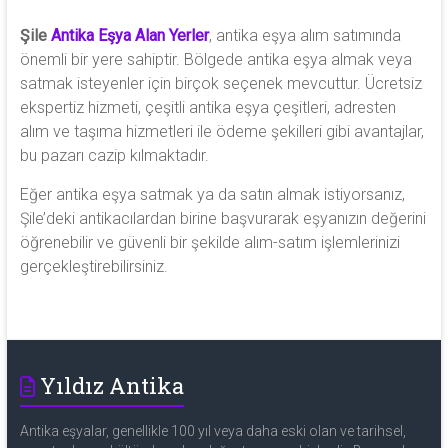
Şile
Antika Eşya Alan Yerler
, antika eşya alım satımında
önemli bir yere sahiptir. Bölgede antika eşya almak veya
satmak isteyenler için birçok seçenek mevcuttur. Ücretsiz
ekspertiz hizmeti, çeşitli antika eşya çeşitleri, adresten
alım ve taşıma hizmetleri ile ödeme şekilleri gibi avantajlar,
bu pazarı cazip kılmaktadır.
Eğer antika eşya satmak ya da satın almak istiyorsanız,
Şile’deki antikacılardan birine başvurarak eşyanızın değerini
öğrenebilir ve güvenli bir şekilde alım-satım işlemlerinizi
gerçekleştirebilirsiniz.
Yıldız Antika
Antika eşyalar, genellikle 100 yıl veya daha eski olan ve tarihsel,