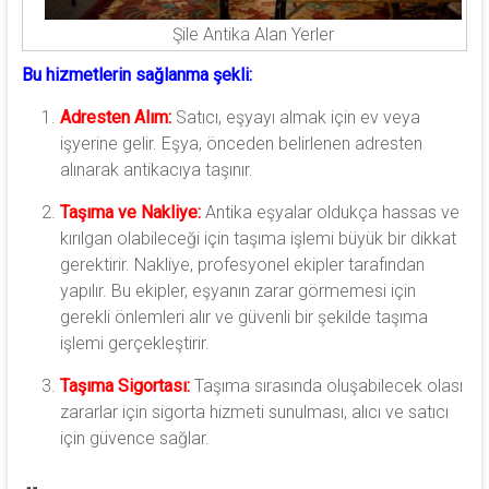
Şile Antika Alan Yerler
Bu hizmetlerin sağlanma şekli:
Adresten Alım:
Satıcı, eşyayı almak için ev veya
işyerine gelir. Eşya, önceden belirlenen adresten
alınarak antikacıya taşınır.
Taşıma ve Nakliye:
Antika eşyalar oldukça hassas ve
kırılgan olabileceği için taşıma işlemi büyük bir dikkat
gerektirir. Nakliye, profesyonel ekipler tarafından
yapılır. Bu ekipler, eşyanın zarar görmemesi için
gerekli önlemleri alır ve güvenli bir şekilde taşıma
işlemi gerçekleştirir.
Taşıma Sigortası:
Taşıma sırasında oluşabilecek olası
zararlar için sigorta hizmeti sunulması, alıcı ve satıcı
için güvence sağlar.