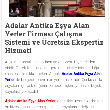
antika
heykel,
antika
porselen
Adalar Antika Eşya Alan
ve
Yerler Firması Çalışma
antika
saat
Sistemi ve Ücretsiz Ekspertiz
alıyoruz.
Hizmeti
Adalar, İstanbul’un en bilinen ve en önemli ilçelerinden
biridir. Gerek tarihi dokusu gerekse turistler için sunduğu
olanaklar ile dikkat çeker. Ancak,
Adalar Antika Eşya Alan
Yerler
de bölgede önemli bir yer tutmaktadır. Çünkü antika
eşyaların gerçek değerini bilmeden işlem yapmak, büyük
kayıplara yol açabilir.
Adalar Antika Eşya Alan Yerler
, genellikle uzman kadrolarla
bu hizmeti sunar ve müşterilerine eşyalarının değerini