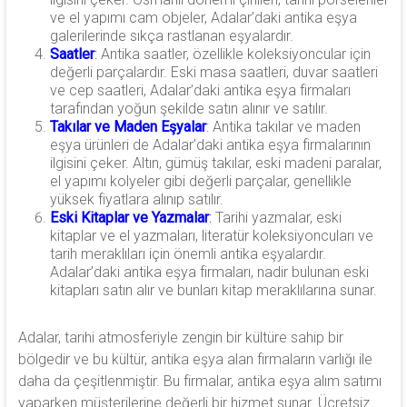
ve el yapımı cam objeler, Adalar’daki antika eşya
galerilerinde sıkça rastlanan eşyalardır.
Saatler
:
Antika saatler, özellikle koleksiyoncular için
değerli parçalardır. Eski masa saatleri, duvar saatleri
ve cep saatleri, Adalar’daki antika eşya firmaları
tarafından yoğun şekilde satın alınır ve satılır.
Takılar ve Maden Eşyalar
: Antika takılar ve maden
eşya ürünleri de Adalar’daki antika eşya firmalarının
ilgisini çeker. Altın, gümüş takılar, eski madeni paralar,
el yapımı kolyeler gibi değerli parçalar, genellikle
yüksek fiyatlara alınıp satılır.
Eski Kitaplar ve Yazmalar
:
Tarihi yazmalar, eski
kitaplar ve el yazmaları, literatür koleksiyoncuları ve
tarih meraklıları için önemli antika eşyalardır.
Adalar’daki antika eşya firmaları, nadir bulunan eski
kitapları satın alır ve bunları kitap meraklılarına sunar.
Adalar, tarihi atmosferiyle zengin bir kültüre sahip bir
bölgedir ve bu kültür, antika eşya alan firmaların varlığı ile
daha da çeşitlenmiştir. Bu firmalar, antika eşya alım satımı
yaparken müşterilerine değerli bir hizmet sunar. Ücretsiz