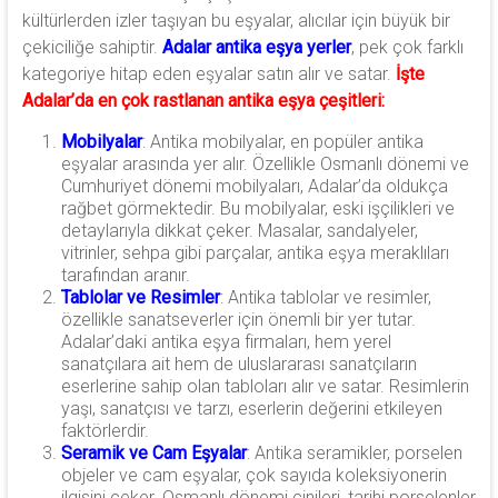
kültürlerden izler taşıyan bu eşyalar, alıcılar için büyük bir
çekiciliğe sahiptir.
Adalar antika eşya yerler
, pek çok farklı
kategoriye hitap eden eşyalar satın alır ve satar.
İşte
Adalar’da en çok rastlanan antika eşya çeşitleri:
Mobilyalar
: Antika mobilyalar, en popüler antika
eşyalar arasında yer alır. Özellikle Osmanlı dönemi ve
Cumhuriyet dönemi mobilyaları, Adalar’da oldukça
rağbet görmektedir. Bu mobilyalar, eski işçilikleri ve
detaylarıyla dikkat çeker. Masalar, sandalyeler,
vitrinler, sehpa gibi parçalar, antika eşya meraklıları
tarafından aranır.
Tablolar ve Resimler
: Antika tablolar ve resimler,
özellikle sanatseverler için önemli bir yer tutar.
Adalar’daki antika eşya firmaları, hem yerel
sanatçılara ait hem de uluslararası sanatçıların
eserlerine sahip olan tabloları alır ve satar. Resimlerin
yaşı, sanatçısı ve tarzı, eserlerin değerini etkileyen
faktörlerdir.
Seramik ve Cam Eşyalar
: Antika seramikler, porselen
objeler ve cam eşyalar, çok sayıda koleksiyonerin
ilgisini çeker. Osmanlı dönemi çinileri, tarihi porselenler