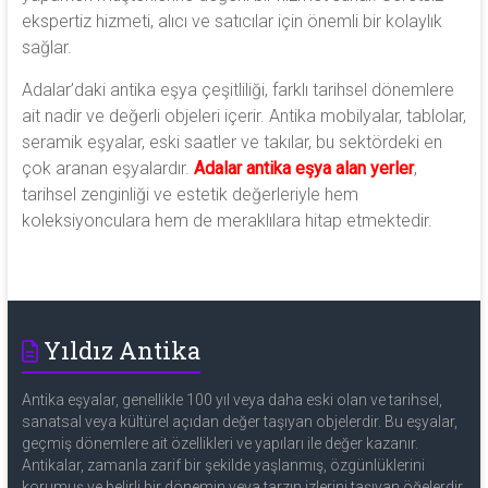
ekspertiz hizmeti, alıcı ve satıcılar için önemli bir kolaylık
sağlar.
Adalar’daki antika eşya çeşitliliği, farklı tarihsel dönemlere
ait nadir ve değerli objeleri içerir. Antika mobilyalar, tablolar,
seramik eşyalar, eski saatler ve takılar, bu sektördeki en
çok aranan eşyalardır.
Adalar antika eşya alan yerler
,
tarihsel zenginliği ve estetik değerleriyle hem
koleksiyonculara hem de meraklılara hitap etmektedir.
Yıldız Antika
Antika eşyalar, genellikle 100 yıl veya daha eski olan ve tarihsel,
sanatsal veya kültürel açıdan değer taşıyan objelerdir. Bu eşyalar,
geçmiş dönemlere ait özellikleri ve yapıları ile değer kazanır.
Antikalar, zamanla zarif bir şekilde yaşlanmış, özgünlüklerini
korumuş ve belirli bir dönemin veya tarzın izlerini taşıyan öğelerdir.