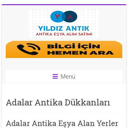
Skip
to
content
Antika
Eşya
Alan
Yerler
Menü
|
0
Adalar Antika Dükkanları
543
592
Adalar Antika Eşya Alan Yerler