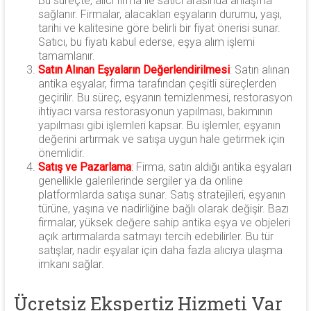
Bu süreçte, alıcı firma ile satıcı arasında anlaşma
sağlanır. Firmalar, alacakları eşyaların durumu, yaşı,
tarihi ve kalitesine göre belirli bir fiyat önerisi sunar.
Satıcı, bu fiyatı kabul ederse, eşya alım işlemi
tamamlanır.
Satın Alınan Eşyaların Değerlendirilmesi
: Satın alınan
antika eşyalar, firma tarafından çeşitli süreçlerden
geçirilir. Bu süreç, eşyanın temizlenmesi, restorasyon
ihtiyacı varsa restorasyonun yapılması, bakımının
yapılması gibi işlemleri kapsar. Bu işlemler, eşyanın
değerini artırmak ve satışa uygun hale getirmek için
önemlidir.
Satış ve Pazarlama
:
Firma, satın aldığı antika eşyaları
genellikle galerilerinde sergiler ya da online
platformlarda satışa sunar. Satış stratejileri, eşyanın
türüne, yaşına ve nadirliğine bağlı olarak değişir. Bazı
firmalar, yüksek değere sahip antika eşya ve objeleri
açık artırmalarda satmayı tercih edebilirler. Bu tür
satışlar, nadir eşyalar için daha fazla alıcıya ulaşma
imkanı sağlar.
Ücretsiz Ekspertiz Hizmeti Var