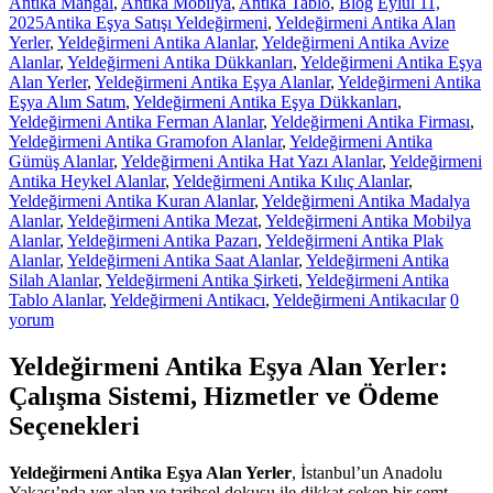
Antika Mangal
,
Antika Mobilya
,
Antika Tablo
,
Blog
Eylül 11,
2025
Antika Eşya Satışı Yeldeğirmeni
,
Yeldeğirmeni Antika Alan
Yerler
,
Yeldeğirmeni Antika Alanlar
,
Yeldeğirmeni Antika Avize
Alanlar
,
Yeldeğirmeni Antika Dükkanları
,
Yeldeğirmeni Antika Eşya
Alan Yerler
,
Yeldeğirmeni Antika Eşya Alanlar
,
Yeldeğirmeni Antika
Eşya Alım Satım
,
Yeldeğirmeni Antika Eşya Dükkanları
,
Yeldeğirmeni Antika Ferman Alanlar
,
Yeldeğirmeni Antika Firması
,
Yeldeğirmeni Antika Gramofon Alanlar
,
Yeldeğirmeni Antika
Gümüş Alanlar
,
Yeldeğirmeni Antika Hat Yazı Alanlar
,
Yeldeğirmeni
Antika Heykel Alanlar
,
Yeldeğirmeni Antika Kılıç Alanlar
,
Yeldeğirmeni Antika Kuran Alanlar
,
Yeldeğirmeni Antika Madalya
Alanlar
,
Yeldeğirmeni Antika Mezat
,
Yeldeğirmeni Antika Mobilya
Alanlar
,
Yeldeğirmeni Antika Pazarı
,
Yeldeğirmeni Antika Plak
Alanlar
,
Yeldeğirmeni Antika Saat Alanlar
,
Yeldeğirmeni Antika
Silah Alanlar
,
Yeldeğirmeni Antika Şirketi
,
Yeldeğirmeni Antika
Tablo Alanlar
,
Yeldeğirmeni Antikacı
,
Yeldeğirmeni Antikacılar
0
yorum
Yeldeğirmeni Antika Eşya Alan Yerler:
Çalışma Sistemi, Hizmetler ve Ödeme
Seçenekleri
Yeldeğirmeni Antika Eşya Alan Yerler
, İstanbul’un Anadolu
Yakası’nda yer alan ve tarihsel dokusu ile dikkat çeken bir semt.