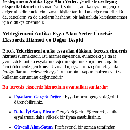
Yeldeğirmeni Antika Eşya Alan Yerler
, genellikle
özelleşmiş
ekspertiz hizmetleri
sunar. Yani, satıcılar, antika eşyanın gerçek
değerini belirlemek için uzman kişiler tarafından değerlendirilir. Bu
da, satıcıların ya da alıcıların herhangi bir haksızlıkla karşılaşmaması
için oldukça önemlidir.
Yeldeğirmeni Antika Eşya Alan Yerler Ücretsiz
Ekspertiz Hizmeti ve Değer Tespiti
Birçok
Yeldeğirmeni antika eşya alan dükkan
,
ücretsiz ekspertiz
hizmeti
sunmaktadır. Bu hizmet sayesinde, evinizdeki ya da iş
yerinizdeki antika eşyaların değerini öğrenmek için herhangi bir
ücret ödemeniz gerekmez. Uzmanlar, eşyalarınızı görerek ya da
fotoğraflarını inceleyerek eşyaların tarihini, yapım malzemesini ve
kullanım durumunu değerlendirir.
Bu ücretsiz ekspertiz hizmetinin avantajları şunlardır:
Eşyaların Gerçek Değeri
:
Eşyalarınızın gerçek değerini
öğrenebilirsiniz.
Daha İyi Satış Fiyatı
:
Gerçek değerini öğrenerek, antika
eşyalarınızı daha yüksek bir fiyata satabilirsiniz.
Güvenli Alım-Satım
:
Profesyonel bir uzman tarafından