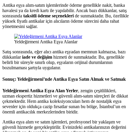
Antika eşya alım-satım işlemlerinde ödeme genellikle nakit, banka
havalesi ya da kredi kartı ile yapılabilir. Ancak bazı dükkanlar, satış
sonrasında
taksitli ödeme seçenekleri
de sunmaktadır. Bu, özellikle
yüksek fiyatlı antikalar için alıcıların ödeme sürecini daha rahat
yönetmesini sağlar.
Yeldeğirmeni Antika Eşya Alanlar
Satış sonrasında, eğer alıcı antika eşyadan memnun kalmazsa, bazı
dükkanlar
iade ve değişim
hizmeti de sunmaktadır. Bu, genellikle
belirli bir süreyle sınırlı olup, eşyaların orijinal durumlarının
bozulmaması şartıyla uygulanır.
Sonuç: Yeldeğirmeni’nde Antika Eşya Satın Almak ve Satmak
Yeldeğirmeni Antika Eşya Alan Yerler
, zengin çeşitlilikleri,
uzman ekspertiz hizmetleri ve güvenli alım-satım süreçleri ile dikkat
çekmektedir. Hem antika koleksiyoncuları hem de nostaljik eşya
sevenler için oldukça cazip fırsatlar sunan bu bölge, İstanbul’un en
önemli antikacılık merkezlerinden biridir.
Antika eşya alım ve satım işlemleri, profesyonel bir yaklaşım ve
güvenli hizmetle gerçekleştirilir. Evinizdeki antikalarınızın değerini