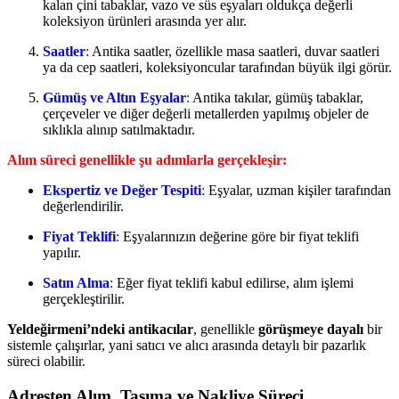
kalan çini tabaklar, vazo ve süs eşyaları oldukça değerli
koleksiyon ürünleri arasında yer alır.
Saatler
:
Antika saatler, özellikle masa saatleri, duvar saatleri
ya da cep saatleri, koleksiyoncular tarafından büyük ilgi görür.
Gümüş ve Altın Eşyalar
:
Antika takılar, gümüş tabaklar,
çerçeveler ve diğer değerli metallerden yapılmış objeler de
sıklıkla alınıp satılmaktadır.
Alım süreci genellikle şu adımlarla gerçekleşir:
Ekspertiz ve Değer Tespiti
:
Eşyalar, uzman kişiler tarafından
değerlendirilir.
Fiyat Teklifi
:
Eşyalarınızın değerine göre bir fiyat teklifi
yapılır.
Satın Alma
:
Eğer fiyat teklifi kabul edilirse, alım işlemi
gerçekleştirilir.
Yeldeğirmeni’ndeki antikacılar
, genellikle
görüşmeye dayalı
bir
sistemle çalışırlar, yani satıcı ve alıcı arasında detaylı bir pazarlık
süreci olabilir.
Adresten Alım, Taşıma ve Nakliye Süreci