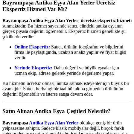
Bayrampaşa Antika Eşya Alan Yerler Ücretsiz
Ekspertiz Hizmeti Var Mı?
Bayrampaşa Antika Eşya Alan Yerler
,
ücretsiz ekspertiz hizmeti
sunmaktadır. Bu hizmet sayesinde satıcı, elindeki antika eşyanın
gerçek piyasa değerini öğrenebilir. Ekspertiz hizmeti genellikle şu
şekillerde verilir:
Online Ekspertiz:
Satıcı, ürünün fotoğrafını ve bilgilerini
firma ile paylaştığında, uzaktan analiz yapılır ve fiyat bilgisi
verilir.
Yerinde Ekspertiz:
Daha değerli ve büyük eşyalar için
uzman ekip, adrese gelerek yerinde değerleme yapar.
Bu hizmetin ücretsiz olması, antika satmak isteyenler için büyük bir
avantajdır. Satıcı, herhangi bir taahhüt altına girmeden ürününün
değerini öğrenebilir ve isterse satışa devam eder.
Satın Alınan Antika Eşya Çeşitleri Nelerdir?
Bayrampaşa
Antika Eşya Alan Yerler
oldukça geniş bir ürün
yelpazesine sahiptir. Sadece klasik mobilyalar değil, birçok farklı
kategoriden eşya satın alınmaktadır. Bunlar arasında şunlar yer alır: