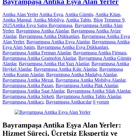
Bayrampaşa Antika Eşya Alan Yerler
Antika Alan Yerler
Antika Eşya
,
Antika Gümüş
,
Antika Kitap
,
Antika Mangal
,
Antika Mobilya
,
Antika Tablo
,
Blog
Temmuz 9,
2025
Antika Eşya Satışı Bayrampaşa
,
Bayrampaşa Antika Alan
Yerler
,
Bayrampaşa Antika Alanlar
,
Bayrampaşa Antika Avize
Alanlar
,
Bayrampaşa Antika Dükkanları
,
Bayrampaşa Antika Eşya
Alan Yerler
,
Bayrampaşa Antika Eşya Alanlar
,
Bayrampaşa Antika
Eşya Alım Satım
,
Bayrampaşa Antika Eşya Dükkanları
,
Bayrampaşa Antika Ferman Alanlar
,
Bayrampaşa Antika Firması
,
Bayrampaşa Antika Gramofon Alanlar
,
Bayrampaşa Antika Gümüş
Alanlar
,
Bayrampaşa Antika Hat Yazı Alanlar
,
Bayrampaşa Antika
Heykel Alanlar
,
Bayrampaşa Antika Kılıç Alanlar
,
Bayrampaşa
Antika Kuran Alanlar
,
Bayrampaşa Antika Madalya Alanlar
,
Bayrampaşa Antika Mezat
,
Bayrampaşa Antika Mobilya Alanlar
,
Bayrampaşa Antika Pazarı
,
Bayrampaşa Antika Plak Alanlar
,
Bayrampaşa Antika Saat Alanlar
,
Bayrampaşa Antika Silah Alanlar
,
Bayrampaşa Antika Şirketi
,
Bayrampaşa Antika Tablo Alanlar
,
Bayrampaşa Antikacı
,
Bayrampaşa Antikacılar
0 yorum
Bayrampaşa Antika Eşya Alan Yerler:
Hizmet Süreci, Ücretsiz Ekspertiz ve