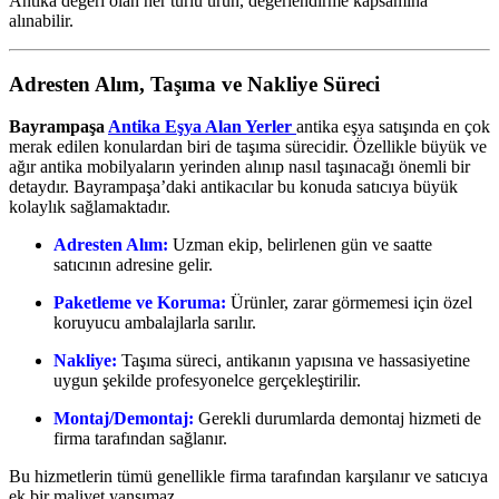
Antika değeri olan her türlü ürün, değerlendirme kapsamına
alınabilir.
Adresten Alım, Taşıma ve Nakliye Süreci
Bayrampaşa
Antika Eşya Alan Yerler
antika eşya satışında en çok
merak edilen konulardan biri de taşıma sürecidir. Özellikle büyük ve
ağır antika mobilyaların yerinden alınıp nasıl taşınacağı önemli bir
detaydır. Bayrampaşa’daki antikacılar bu konuda satıcıya büyük
kolaylık sağlamaktadır.
Adresten Alım:
Uzman ekip, belirlenen gün ve saatte
satıcının adresine gelir.
Paketleme ve Koruma:
Ürünler, zarar görmemesi için özel
koruyucu ambalajlarla sarılır.
Nakliye:
Taşıma süreci, antikanın yapısına ve hassasiyetine
uygun şekilde profesyonelce gerçekleştirilir.
Montaj/Demontaj:
Gerekli durumlarda demontaj hizmeti de
firma tarafından sağlanır.
Bu hizmetlerin tümü genellikle firma tarafından karşılanır ve satıcıya
ek bir maliyet yansımaz.