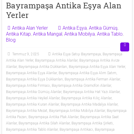
53
Bayrampaşa Antika Eşya Alan
Yerler
50
Antika Alan Yerler
Antika Eşya
,
Antika Gümüş
,
Antika
Antika Kitap
,
Antika Mangal
,
Antika Mobilya
,
Antika Tablo
,
eşya
Blog
alan
yerler
Temmuz 9, 2025
Antika Eşya Satışı Bayrampaşa
,
Bayrampaşa
olarak
Antika Alan Yerler
,
Bayrampaşa Antika Alanlar
,
Bayrampaşa Antika Avize
antika
Alanlar
,
Bayrampaşa Antika Dükkanları
,
Bayrampaşa Antika Eşya Alan Yerler
,
tablo,
Bayrampaşa Antika Eşya Alanlar
,
Bayrampaşa Antika Eşya Alım Satım
,
Bayrampaşa Antika Eşya Dükkanları
,
Bayrampaşa Antika Ferman Alanlar
,
antika
Bayrampaşa Antika Firması
,
Bayrampaşa Antika Gramofon Alanlar
,
plak,
Bayrampaşa Antika Gümüş Alanlar
,
Bayrampaşa Antika Hat Yazı Alanlar
,
antika
Bayrampaşa Antika Heykel Alanlar
,
Bayrampaşa Antika Kılıç Alanlar
,
mobilya,
Bayrampaşa Antika Kuran Alanlar
,
Bayrampaşa Antika Madalya Alanlar
,
antika
Bayrampaşa Antika Mezat
,
Bayrampaşa Antika Mobilya Alanlar
,
Bayrampaşa
silah,
Antika Pazarı
,
Bayrampaşa Antika Plak Alanlar
,
Bayrampaşa Antika Saat
antika
Alanlar
,
Bayrampaşa Antika Silah Alanlar
,
Bayrampaşa Antika Şirketi
,
Bayrampaşa Antika Tablo Alanlar
,
Bayrampaşa Antikacı
,
Bayrampaşa
obje,