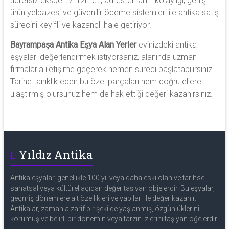
ücretsiz ekspertiz hizmeti, adresten alım kolaylığı, geniş
ürün yelpazesi ve güvenilir ödeme sistemleri ile antika satış
sürecini keyifli ve kazançlı hale getiriyor.
Bayrampaşa Antika Eşya Alan Yerler
evinizdeki antika
eşyaları değerlendirmek istiyorsanız, alanında uzman
firmalarla iletişime geçerek hemen süreci başlatabilirsiniz.
Tarihe tanıklık eden bu özel parçaları hem doğru ellere
ulaştırmış olursunuz hem de hak ettiği değeri kazanırsınız.
Yıldız Antika
Antika eşyalar, genellikle 100 yıl veya daha eski olan ve tarihsel,
sanatsal veya kültürel açıdan değer taşıyan objelerdir. Bu eşyalar,
geçmiş dönemlere ait özellikleri ve yapıları ile değer kazanır.
Antikalar, zamanla zarif bir şekilde yaşlanmış, özgünlüklerini
korumuş ve belirli bir dönemin veya tarzın izlerini taşıyan öğelerdir.