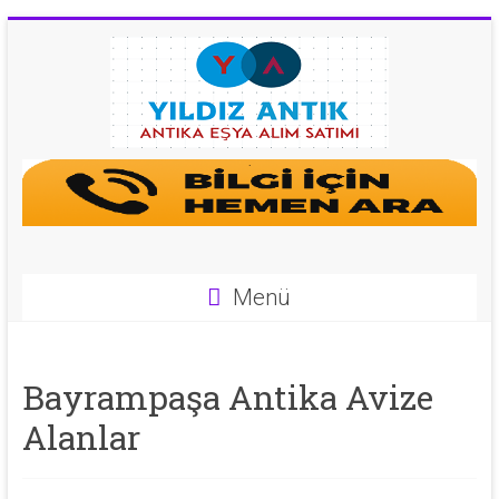
Skip
to
content
Antika
Eşya
Alan
Yerler
Menü
|
0
Bayrampaşa Antika Avize
543
Alanlar
592