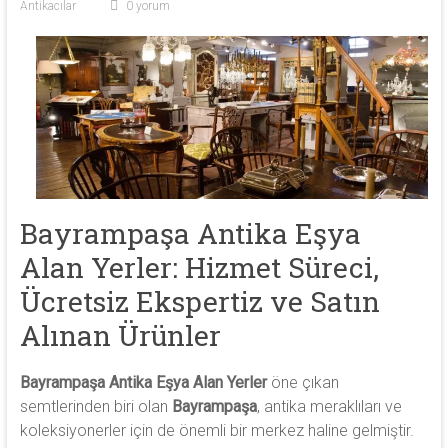
Antikacılar
0 yorum
antika
heykel,
antika
porselen
ve
antika
saat
alıyoruz.
Bayrampaşa Antika Eşya
Alan Yerler: Hizmet Süreci,
Ücretsiz Ekspertiz ve Satın
Alınan Ürünler
Bayrampaşa Antika Eşya Alan Yerler
öne çıkan
semtlerinden biri olan
Bayrampaşa
, antika meraklıları ve
koleksiyonerler için de önemli bir merkez haline gelmiştir.