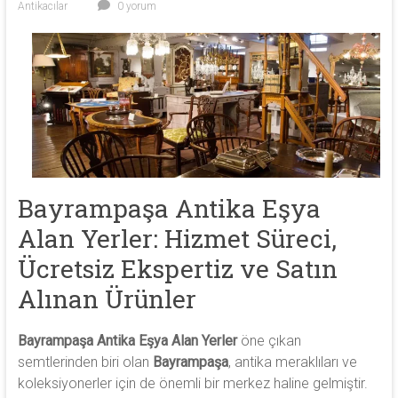
Antikacılar
0 yorum
antika
heykel,
antika
porselen
ve
antika
saat
alıyoruz.
Bayrampaşa Antika Eşya
Alan Yerler: Hizmet Süreci,
Ücretsiz Ekspertiz ve Satın
Alınan Ürünler
Bayrampaşa Antika Eşya Alan Yerler
öne çıkan
semtlerinden biri olan
Bayrampaşa
, antika meraklıları ve
koleksiyonerler için de önemli bir merkez haline gelmiştir.