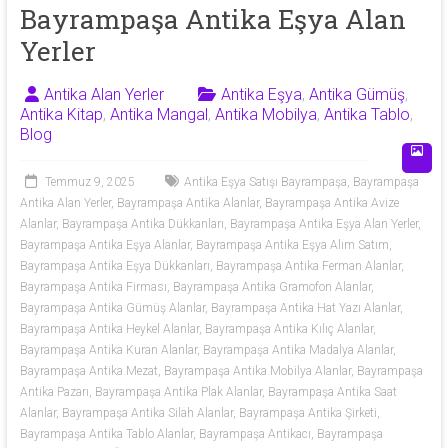
53
Bayrampaşa Antika Eşya Alan
Yerler
50
Antika Alan Yerler
Antika Eşya
,
Antika Gümüş
,
Antika
Antika Kitap
,
Antika Mangal
,
Antika Mobilya
,
Antika Tablo
,
eşya
Blog
alan
yerler
Temmuz 9, 2025
Antika Eşya Satışı Bayrampaşa
,
Bayrampaşa
olarak
Antika Alan Yerler
,
Bayrampaşa Antika Alanlar
,
Bayrampaşa Antika Avize
antika
Alanlar
,
Bayrampaşa Antika Dükkanları
,
Bayrampaşa Antika Eşya Alan Yerler
,
tablo,
Bayrampaşa Antika Eşya Alanlar
,
Bayrampaşa Antika Eşya Alım Satım
,
Bayrampaşa Antika Eşya Dükkanları
,
Bayrampaşa Antika Ferman Alanlar
,
antika
Bayrampaşa Antika Firması
,
Bayrampaşa Antika Gramofon Alanlar
,
plak,
Bayrampaşa Antika Gümüş Alanlar
,
Bayrampaşa Antika Hat Yazı Alanlar
,
antika
Bayrampaşa Antika Heykel Alanlar
,
Bayrampaşa Antika Kılıç Alanlar
,
mobilya,
Bayrampaşa Antika Kuran Alanlar
,
Bayrampaşa Antika Madalya Alanlar
,
antika
Bayrampaşa Antika Mezat
,
Bayrampaşa Antika Mobilya Alanlar
,
Bayrampaşa
silah,
Antika Pazarı
,
Bayrampaşa Antika Plak Alanlar
,
Bayrampaşa Antika Saat
antika
Alanlar
,
Bayrampaşa Antika Silah Alanlar
,
Bayrampaşa Antika Şirketi
,
Bayrampaşa Antika Tablo Alanlar
,
Bayrampaşa Antikacı
,
Bayrampaşa
obje,