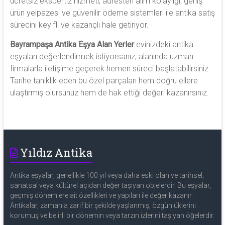
ücretsiz ekspertiz hizmeti, adresten alım kolaylığı, geniş
ürün yelpazesi ve güvenilir ödeme sistemleri ile antika satış
sürecini keyifli ve kazançlı hale getiriyor.
Bayrampaşa Antika Eşya Alan Yerler
evinizdeki antika
eşyaları değerlendirmek istiyorsanız, alanında uzman
firmalarla iletişime geçerek hemen süreci başlatabilirsiniz.
Tarihe tanıklık eden bu özel parçaları hem doğru ellere
ulaştırmış olursunuz hem de hak ettiği değeri kazanırsınız.
Yıldız Antika
Antika eşyalar, genellikle 100 yıl veya daha eski olan ve tarihsel,
sanatsal veya kültürel açıdan değer taşıyan objelerdir. Bu eşyalar,
geçmiş dönemlere ait özellikleri ve yapıları ile değer kazanır.
Antikalar, zamanla zarif bir şekilde yaşlanmış, özgünlüklerini
korumuş ve belirli bir dönemin veya tarzın izlerini taşıyan öğelerdir.