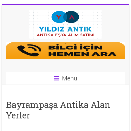
Skip
to
content
Antika
Eşya
Alan
Yerler
Menü
|
0
Bayrampaşa Antika Alan
543
Yerler
592