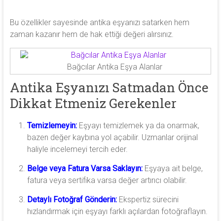
Bu özellikler sayesinde antika eşyanızı satarken hem
zaman kazanır hem de hak ettiği değeri alırsınız.
Bağcılar Antika Eşya Alanlar
Antika Eşyanızı Satmadan Önce
Dikkat Etmeniz Gerekenler
Temizlemeyin:
Eşyayı temizlemek ya da onarmak,
bazen değer kaybına yol açabilir. Uzmanlar orijinal
haliyle incelemeyi tercih eder.
Belge veya Fatura Varsa Saklayın:
Eşyaya ait belge,
fatura veya sertifika varsa değer artırıcı olabilir.
Detaylı Fotoğraf Gönderin:
Ekspertiz sürecini
hızlandırmak için eşyayı farklı açılardan fotoğraflayın.