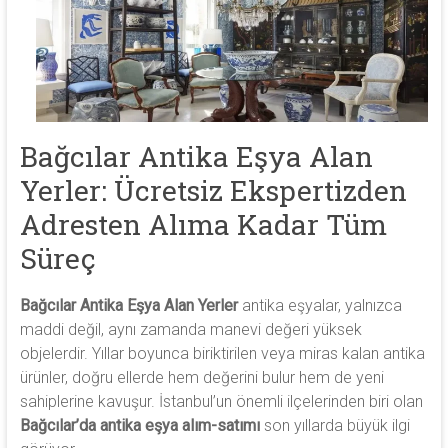
antika
heykel,
antika
porselen
ve
antika
Bağcılar Antika Eşya Alan
saat
alıyoruz.
Yerler: Ücretsiz Ekspertizden
Adresten Alıma Kadar Tüm
Süreç
Bağcılar Antika Eşya Alan Yerler
antika eşyalar, yalnızca
maddi değil, aynı zamanda manevi değeri yüksek
objelerdir. Yıllar boyunca biriktirilen veya miras kalan antika
ürünler, doğru ellerde hem değerini bulur hem de yeni
sahiplerine kavuşur. İstanbul’un önemli ilçelerinden biri olan
Bağcılar’da antika eşya alım-satımı
son yıllarda büyük ilgi