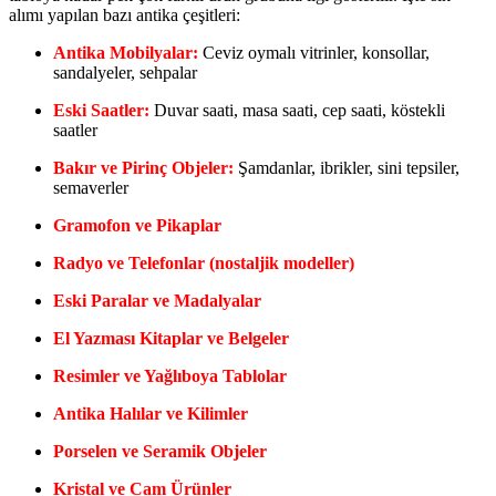
alımı yapılan bazı antika çeşitleri:
Antika Mobilyalar:
Ceviz oymalı vitrinler, konsollar,
sandalyeler, sehpalar
Eski Saatler:
Duvar saati, masa saati, cep saati, köstekli
saatler
Bakır ve Pirinç Objeler:
Şamdanlar, ibrikler, sini tepsiler,
semaverler
Gramofon ve Pikaplar
Radyo ve Telefonlar (nostaljik modeller)
Eski Paralar ve Madalyalar
El Yazması Kitaplar ve Belgeler
Resimler ve Yağlıboya Tablolar
Antika Halılar ve Kilimler
Porselen ve Seramik Objeler
Kristal ve Cam Ürünler