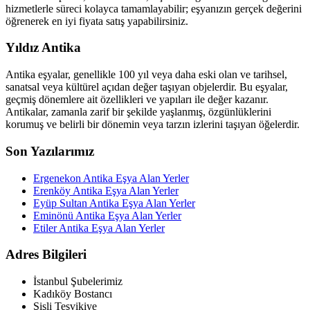
hizmetlerle süreci kolayca tamamlayabilir; eşyanızın gerçek değerini
öğrenerek en iyi fiyata satış yapabilirsiniz.
Yıldız Antika
Antika eşyalar, genellikle 100 yıl veya daha eski olan ve tarihsel,
sanatsal veya kültürel açıdan değer taşıyan objelerdir. Bu eşyalar,
geçmiş dönemlere ait özellikleri ve yapıları ile değer kazanır.
Antikalar, zamanla zarif bir şekilde yaşlanmış, özgünlüklerini
korumuş ve belirli bir dönemin veya tarzın izlerini taşıyan öğelerdir.
Son Yazılarımız
Ergenekon Antika Eşya Alan Yerler
Erenköy Antika Eşya Alan Yerler
Eyüp Sultan Antika Eşya Alan Yerler
Eminönü Antika Eşya Alan Yerler
Etiler Antika Eşya Alan Yerler
Adres Bilgileri
İstanbul Şubelerimiz
Kadıköy Bostancı
Şişli Teşvikiye