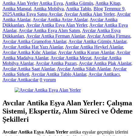
Antika Alan Yerler
Antika Eşya
,
Antika Gümüş
,
Antika Kitap
,
Antika Mangal
,
Antika Mobilya
,
Antika Tablo
,
Blog
Temmuz 9,
2025
Antika Eşya Satışı Avcılar
,
Avcılar Antika Alan Yerler
,
Avcılar
Antika Alanlar
,
Avcılar Antika Avize Alanlar
,
Avcılar Antika
Dükkanları
,
Avcılar Antika Eşya Alan Yerler
,
Avcılar Antika Eşya
Alanlar
,
Avcılar Antika Eşya Alım Satım
,
Avcılar Antika Eşya
Dükkanları
,
Avcılar Antika Ferman Alanlar
,
Avcılar Antika Firması
,
Avcılar Antika Gramofon Alanlar
,
Avcılar Antika Gümüş Alanlar
,
Avcılar Antika Hat Yazı Alanlar
,
Avcılar Antika Heykel Alanlar
,
Avcılar Antika Kılıç Alanlar
,
Avcılar Antika Kuran Alanlar
,
Avcılar
Antika Madalya Alanlar
,
Avcılar Antika Mezat
,
Avcılar Antika
Mobilya Alanlar
,
Avcılar Antika Pazarı
,
Avcılar Antika Plak Alanlar
,
Avcılar Antika Saat Alanlar
,
Avcılar Antika Silah Alanlar
,
Avcılar
Antika Şirketi
,
Avcılar Antika Tablo Alanlar
,
Avcılar Antikacı
,
Avcılar Antikacılar
0 yorum
Avcılar Antika Eşya Alan Yerler: Çalışma
Sistemi, Ekspertiz, Alım Süreci ve Ödeme
Şekilleri
Avcılar Antika Eşya Alan Yerler
antika eşyalar geçmişin izlerini