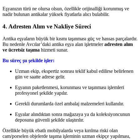
Eşyanızın türü ne olursa olsun, özellikle orijinalliği korunmuş ve
nadir bulunan antikalar yüksek fiyatlarla alıcı bulabilir.
4. Adresten Alım ve Nakliye Süreci
Antika eşyaların büyük bir kısmı taşınması güç ve hassas parçalardır.
Bu nedenle Avcılar’daki antika eşya alan işletmeler
adresten alım
ve ücretsiz taşıma
hizmeti sunar.
Bu süreç şu şekilde işler:
Uzman ekip, ekspertiz sonrası teklif kabul edilirse belirlenen
gün ve saatte adrese gelir.
Eşyanın paketlenmesi, korunması ve taşınması işlemleri
profesyonel şekilde yapılır.
Gerekli durumlarda özel ambalaj malzemeleri kullanılır.
Eşyalar alındıktan sonra mağazaya ya da koleksiyoncunun
deposuna güvenli şekilde ulaştırılır.
Özellikle büyük ebatlı mobilyalarda veya kırılma riski olan
cam/porselen objelerde taşıma işleminin uzman ekipçe yapılması,