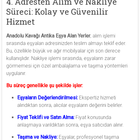
4. Adresten Alım ve Nakliye
Süreci: Kolay ve Güvenilir
Hizmet
Anadolu Kavağı Antika Eşya Alan Yerler
, alım işlemi
sırasında eşyaları adresinizden teslim almayı teklif eder.
Bu, özellikle büyük ve ağır mobilyalar için son derece
kullanışlıdır. Nakliye işlemi sırasında, eşyaların zarar
görmemesi için özel ambalajlama ve taşıma yöntemleri
uygulanır.
Bu süreç genellikle şu şekilde işler:
Eşyaların Değerlendirilmesi:
Ekspertiz hizmeti
alındıktan sonra, alıcılar eşyaların değerini belirler.
Fiyat Teklifi ve Satın Alma:
Fiyat konusunda
anlaşmaya varıldıktan sonra, eşya satıcıdan alınır.
Taşıma ve Nakliye:
Eşyalar, profesyonel taşıma