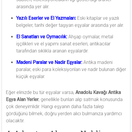
arasında yer alır.
Yazılı Eserler ve El Yazmaları:
Eski kitaplar ve yazılı
belgeler, tarihi değer taşıyan eşyalar arasında yer alır.
El Sanatları ve Oymacılık:
Ahşap oymalar, metal
işçilikleri ve el yapımı sanat eserleri, antikacılar
tarafından sıklıkla aranan eşyalardır.
Madeni Paralar ve Nadir Eşyalar:
Antika madeni
paralar, eski para koleksiyonları ve nadir bulunan diğer
küçük eşyalar.
Eğer elinizde bu tür eşyalar varsa,
Anadolu Kavağı Antika
Eşya Alan Yerler
, genellikle bunları alıp satmak konusunda
çok deneyimlidir. Hangi eşyanın daha fazla talep
gördüğünü bilmek, doğru yerden alıcı bulmanıza yardımcı
olacaktır.