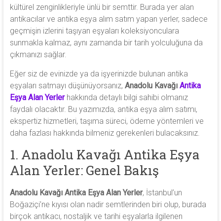
kültürel zenginlikleriyle ünlü bir semttir. Burada yer alan
antikacılar ve antika eşya alım satım yapan yerler, sadece
geçmişin izlerini taşıyan eşyaları koleksiyonculara
sunmakla kalmaz, aynı zamanda bir tarih yolculuğuna da
çıkmanızı sağlar.
Eğer siz de evinizde ya da işyerinizde bulunan antika
eşyaları satmayı düşünüyorsanız,
Anadolu Kavağı
Antika
Eşya Alan Yerler
hakkında detaylı bilgi sahibi olmanız
faydalı olacaktır. Bu yazımızda, antika eşya alım satımı,
ekspertiz hizmetleri, taşıma süreci, ödeme yöntemleri ve
daha fazlası hakkında bilmeniz gerekenleri bulacaksınız.
1. Anadolu Kavağı Antika Eşya
Alan Yerler: Genel Bakış
Anadolu Kavağı Antika Eşya Alan Yerler
, İstanbul’un
Boğaziçi’ne kıyısı olan nadir semtlerinden biri olup, burada
birçok antikacı, nostaljik ve tarihi eşyalarla ilgilenen