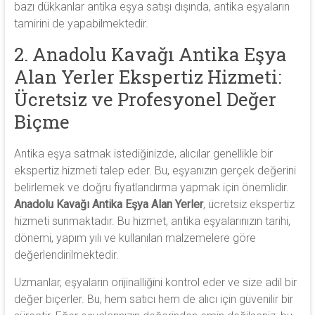
bazı dükkanlar antika eşya satışı dışında, antika eşyaların
tamirini de yapabilmektedir.
2. Anadolu Kavağı Antika Eşya
Alan Yerler Ekspertiz Hizmeti:
Ücretsiz ve Profesyonel Değer
Biçme
Antika eşya satmak istediğinizde, alıcılar genellikle bir
ekspertiz hizmeti talep eder. Bu, eşyanızın gerçek değerini
belirlemek ve doğru fiyatlandırma yapmak için önemlidir.
Anadolu Kavağı Antika Eşya Alan Yerler
, ücretsiz ekspertiz
hizmeti sunmaktadır. Bu hizmet, antika eşyalarınızın tarihi,
dönemi, yapım yılı ve kullanılan malzemelere göre
değerlendirilmektedir.
Uzmanlar, eşyaların orijinalliğini kontrol eder ve size adil bir
değer biçerler. Bu, hem satıcı hem de alıcı için güvenilir bir