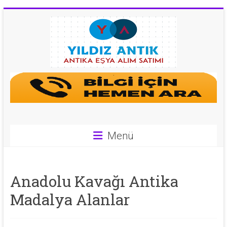
Skip
to
content
Antika
Eşya
Alan
Yerler
Menü
|
0
Anadolu Kavağı Antika
543
Madalya Alanlar
592