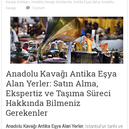
Kavağı Antikacı
,
Anadolu Kavağı Antikacılar
,
Antika Eşya Satışı Anadolu
antika
Kavağı
0 yorum
heykel,
antika
porselen
ve
antika
saat
alıyoruz.
Anadolu Kavağı Antika Eşya
Alan Yerler: Satın Alma,
Ekspertiz ve Taşıma Süreci
Hakkında Bilmeniz
Gerekenler
Anadolu Kavağı Antika Eşya Alan Yerler
, İstanbul’un tarihi ve